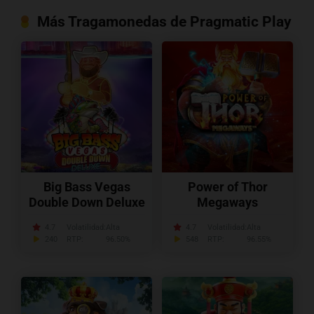
Más Tragamonedas de Pragmatic Play
Big Bass Vegas
Power of Thor
Double Down Deluxe
Megaways
4.7
Volatilidad:
Alta
4.7
Volatilidad:
Alta
240
RTP:
96.50%
548
RTP:
96.55%