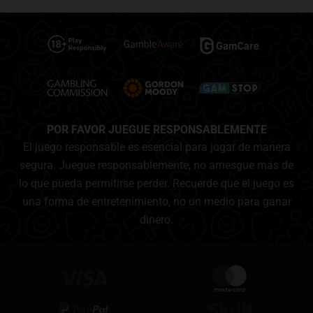
POR FAVOR JUEGUE RESPONSABLEMENTE
El juego responsable es esencial para jugar de manera
segura. Juegue responsablemente, no arriesgue más de
lo que pueda permitirse perder. Recuerde que el juego es
una forma de entretenimiento, no un medio para ganar
dinero.