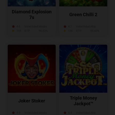
Diamond Explosion
Green Chilli 2
7s
4.6
Volatilidad:
Media
4.7
Volatilidad:
Alta
159
RTP:
96.82%
136
RTP:
95.60%
Triple Money
Joker Stoker
Jackpot™
4.9
Volatilidad:
Media
4.4
Volatilidad:
Alta