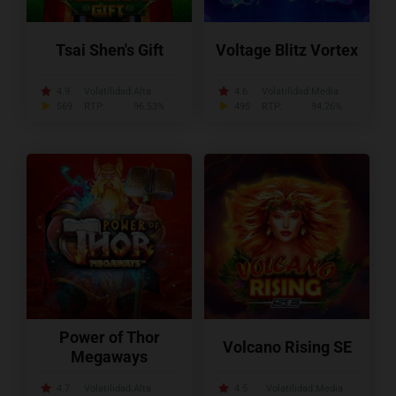
Tsai Shen's Gift
Voltage Blitz Vortex
4.9
Volatilidad:
Alta
4.6
Volatilidad:
Media
569
RTP:
96.53%
495
RTP:
94.26%
Power of Thor
Volcano Rising SE
Megaways
4.7
Volatilidad:
Alta
4.5
Volatilidad:
Media