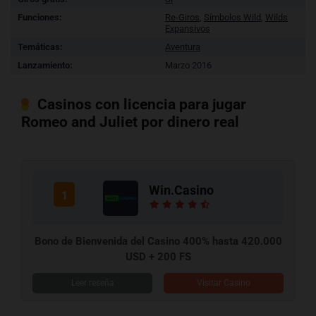
Funciones:
Re-Giros
,
Símbolos Wild
,
Wilds
Expansivos
Temáticas:
Aventura
Lanzamiento:
Marzo 2016
Casinos con licencia para jugar
Romeo and Juliet por dinero real
Win.Casino
1
Bono de Bienvenida del Casino 400% hasta 420.000
USD + 200 FS
Visitar Casino