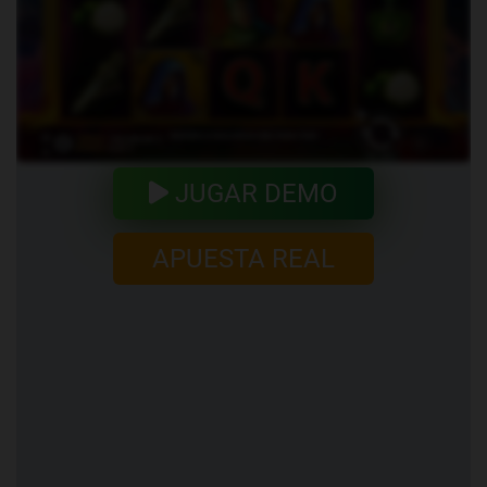
JUGAR DEMO
APUESTA REAL