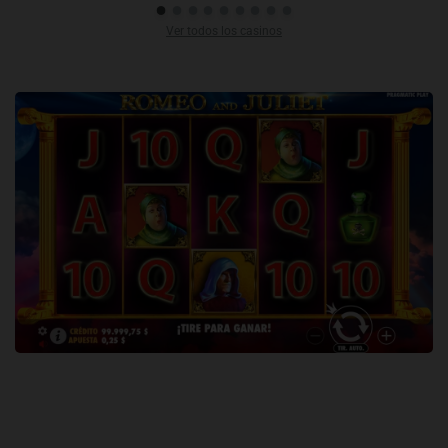
Ver todos los casinos