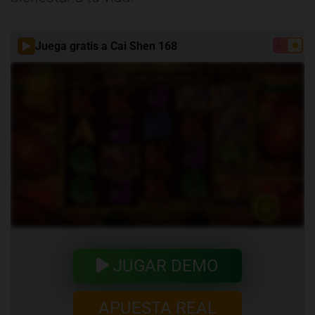
Juega gratis a Cai Shen 168
JUGAR DEMO
APUESTA REAL