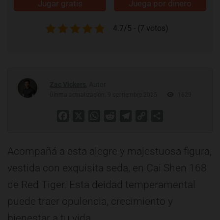
Jugar gratis
Juega por dinero
4.7/5 - (7 votos)
Zac Vickers
, Autor
Última actualización: 9 septiembre 2025
1629
Facebook
X
WhatsApp
Reddit
Telegram
Copy
Share
Link
Acompañá a esta alegre y majestuosa figura,
vestida con exquisita seda, en Cai Shen 168
de Red Tiger. Esta deidad temperamental
puede traer opulencia, crecimiento y
bienestar a tu vida.