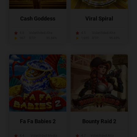
Cash Goddess
Viral Spiral
4.8
Volatilidad:
Alta
4.5
Volatilidad:
Alta
967
RTP:
95.84%
1,695
RTP:
95.69%
Fa Fa Babies 2
Bounty Raid 2
4.4
Volatilidad:
Media
4.7
Volatilidad:
Alta