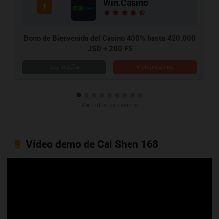
WazBee
2
Paquete de Bonificación de Bienvenida 250% hasta
€2.000 + 200 Giros Gratis
Visitar Casino
Ver todos los casinos
Vídeo demo de Cai Shen 168