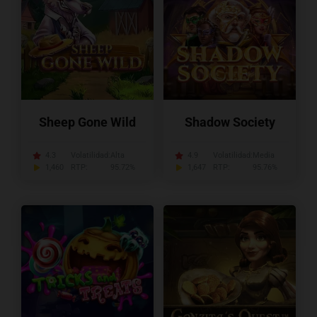
Sheep Gone Wild
Shadow Society
4.3
Volatilidad:
Alta
4.9
Volatilidad:
Media
1,460
RTP:
95.72%
1,647
RTP:
95.76%