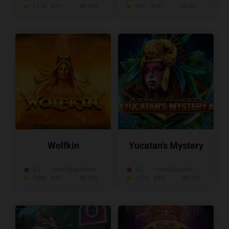
1,178
RTP:
95.73%
989
RTP:
95.68%
Wolfkin
Yucatan’s Mystery
4.0
Volatilidad:
Media
4.5
Volatilidad:
Alta
2,000
RTP:
95.72%
1,679
RTP:
95.75%