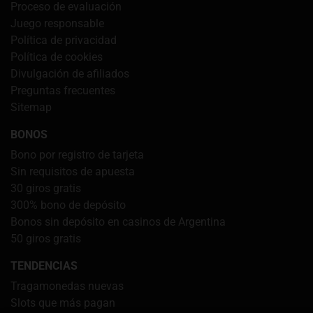
Proceso de evaluación
Juego responsable
Política de privacidad
Política de cookies
Divulgación de afiliados
Preguntas frecuentes
Sitemap
BONOS
Bono por registro de tarjeta
Sin requisitos de apuesta
30 giros gratis
300% bono de depósito
Bonos sin depósito en casinos de Argentina
50 giros gratis
TENDENCIAS
Tragamonedas nuevas
Slots que más pagan