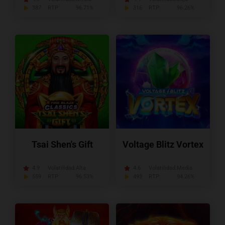
387
RTP:
96.71%
316
RTP:
96.26%
Tsai Shen's Gift
Voltage Blitz Vortex
4.9
Volatilidad:
Alta
4.6
Volatilidad:
Media
559
RTP:
96.53%
493
RTP:
94.26%