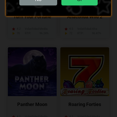
Turn Your Fortune
Anaconda Wild 2
4.2
Volatilidad:
Media
4.5
Volatilidad:
Alta
70
RTP:
96.24%
72
RTP:
96.47%
Panther Moon
Roaring Forties
4.5
Volatilidad:
Media
4.5
Volatilidad:
Media