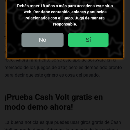
Debés tener 18 años o más para acceder a este sitio
web. Contiene contenido, enlaces y anuncios
Como mencionamos anteriormente, Cash Volt no incluye
relacionados con el juego. Jugá de manera
una ronda de bonificación ni
giros gratis
. No podrás usar
responsable.
scatter ni activar opciones adicionales. Sin embargo, esta
tragamonedas es interesante precisamente por la falta de
No
Sí
características adicionales. Cash Volt fue diseñada
explícitamente para los fanáticos de las tragamonedas
retro. Ahora raramente se ve este tipo de software en el
mercado de los juegos de azar, pero es demasiado pronto
para decir que este género es cosa del pasado.
¡Prueba Cash Volt gratis en
modo demo ahora!
La buena noticia es que puedes usar giros gratis de Cash
Volt en modo demo. Además, la mayoría de los casinos