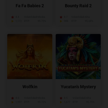
Fa Fa Babies 2
Bounty Raid 2
4.4
Volatilidad:
Media
4.7
Volatilidad:
Alta
1,172
RTP:
95.73%
988
RTP:
95.68%
Wolfkin
Yucatan’s Mystery
4.0
Volatilidad:
Media
4.5
Volatilidad:
Alta
1,997
RTP:
95.72%
1,677
RTP:
95.75%