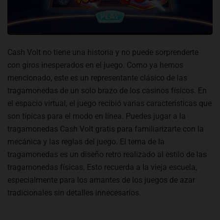
Cash Volt no tiene una historia y no puede sorprenderte
con giros inesperados en el juego. Como ya hemos
mencionado, este es un representante clásico de las
tragamonedas de un solo brazo de los casinos físicos. En
el espacio virtual, el juego recibió varias características que
son típicas para el modo en línea. Puedes jugar a la
tragamonedas Cash Volt gratis para familiarizarte con la
mecánica y las reglas del juego. El tema de la
tragamonedas es un diseño retro realizado al estilo de las
tragamonedas físicas. Esto recuerda a la vieja escuela,
especialmente para los amantes de los juegos de azar
tradicionales sin detalles innecesarios.