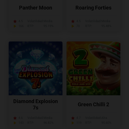
Panther Moon
Roaring Forties
4.5
Volatilidad:
Media
4.5
Volatilidad:
Media
166
RTP:
95.19%
70
RTP:
95.48%
Diamond Explosion
Green Chilli 2
7s
4.6
Volatilidad:
Media
4.7
Volatilidad:
Alta
143
RTP:
96.82%
119
RTP:
95.60%