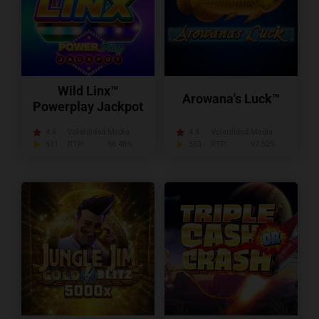
Wild Linx™
Arowana's Luck™
Powerplay Jackpot
4.6
Volatilidad:
Media
4.8
Volatilidad:
Media
511
RTP:
96.48%
553
RTP:
97.52%