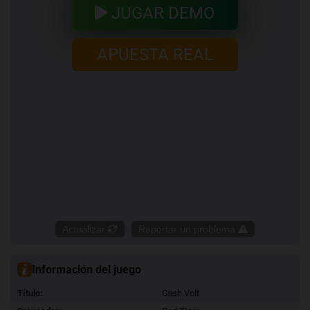
JUGAR DEMO
APUESTA REAL
Actualizar
Reportar un problema
Información del juego
Título:
Cash Volt