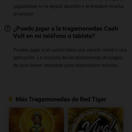
jugabilidad no te dejará aburrido y te brindará mucha
diversión!
¿Puedo jugar a la tragamonedas Cash
Volt en mi teléfono o tableta?
Puedes jugar si el casino tiene una versión móvil o una
aplicación. La mayoría de las plataformas de juegos
de azar tienen versiones para dispositivos móviles.
Más Tragamonedas de Red Tiger