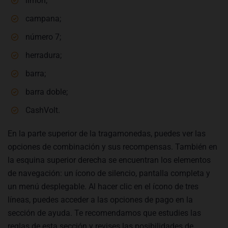
limón;
campana;
número 7;
herradura;
barra;
barra doble;
CashVolt.
En la parte superior de la tragamonedas, puedes ver las
opciones de combinación y sus recompensas. También en
la esquina superior derecha se encuentran los elementos
de navegación: un ícono de silencio, pantalla completa y
un menú desplegable. Al hacer clic en el ícono de tres
líneas, puedes acceder a las opciones de pago en la
sección de ayuda. Te recomendamos que estudies las
reglas de esta sección y revises las posibilidades de