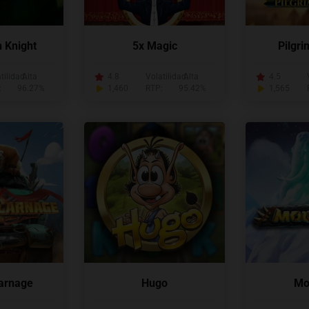
 Knight
5x Magic
Pilgri
tilidad:
Alta
4.8
Volatilidad:
Alta
4.5
:
96.27%
1,460
RTP:
95.42%
1,565
arnage
Hugo
Mo