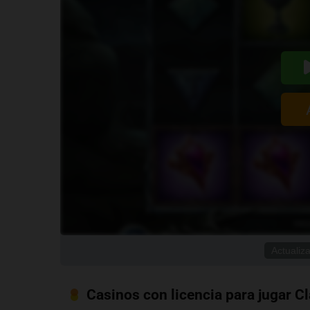
Actualiz
Casinos con licencia para jugar Cl