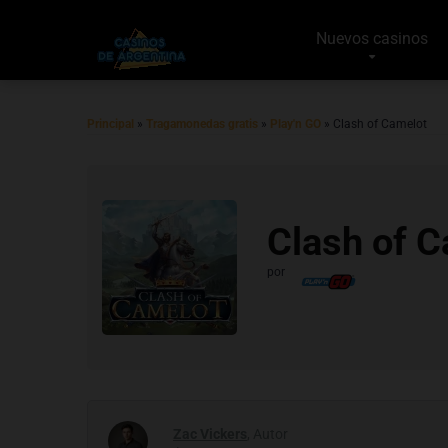
Nuevos casinos
Principal
»
Tragamonedas gratis
»
Play'n GO
»
Clash of Camelot
Clash of 
por
Zac Vickers
, Autor