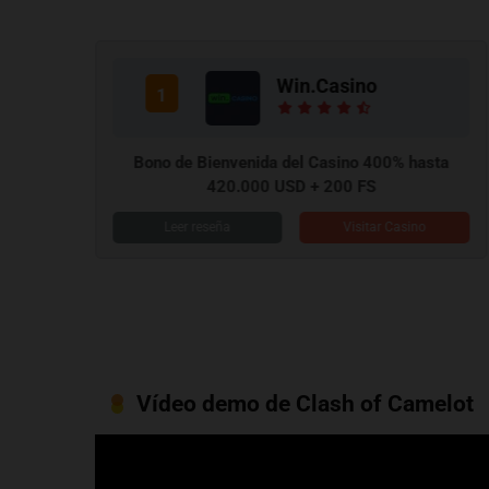
Win.Casino
1
00
Bono de Bienvenida del Casino 400% hasta
420.000 USD + 200 FS
Visitar Casino
Vídeo demo de Clash of Camelot