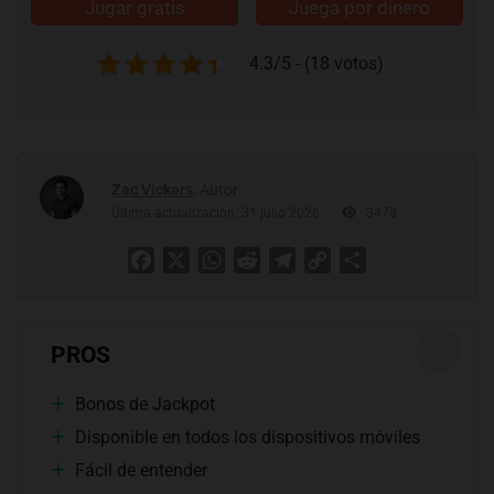
Jugar gratis
Juega por dinero
4.3/5 - (18 votos)
Zac Vickers
, Autor
Última actualización: 31 julio 2026
3478
Facebook
X
WhatsApp
Reddit
Telegram
Copy
Share
Link
PROS
Bonos de Jackpot
Disponible en todos los dispositivos móviles
Fácil de entender