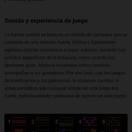
Sonido y experiencia de juego
La banda sonora se basa en un sonido de campana que se
convierte en una melodía fuerte, rítmica y ligeramente
agresiva cuando comienzas a jugar. Además, también hay
sonidos específicos de la máquina, como cuando los
tambores giran. Motivos musicales cortos también
acompañan a los ganadores. Por otro lado, con los juegos
de bonificación y las ganancias, la situación cambia: si
antes pensabas que cualquier sonido en este juego era
fuerte, definitivamente cambiarás de opinión en este punto.