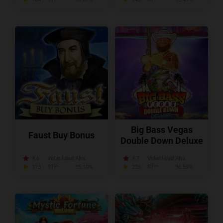
Big Bass Vegas
Faust Buy Bonus
Double Down Deluxe
4.6
Volatilidad:
Alta
4.7
Volatilidad:
Alta
173
RTP:
95.10%
236
RTP:
96.50%