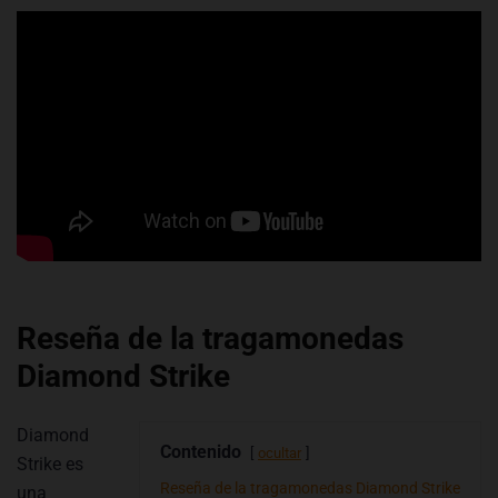
Reseña de la tragamonedas
Diamond Strike
Diamond
Contenido
ocultar
Strike es
Reseña de la tragamonedas Diamond Strike
una