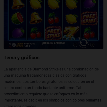
Tema y gráficos
La apariencia de Diamond Strike es una combinación de
una máquina tragamonedas clásica con gráficos
modernos. Los tambores giratorios se colocaron en el
centro contra un fondo bastante uniforme. Tal
procedimiento requiere que te enfoques en lo más
importante, es decir, en los símbolos con colores brillantes
y tamaños grandes.