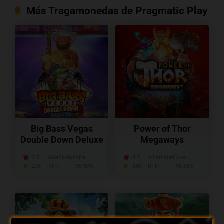
Más Tragamonedas de Pragmatic Play
Big Bass Vegas
Power of Thor
Double Down Deluxe
Megaways
4.7
Volatilidad:
Alta
4.7
Volatilidad:
Alta
236
RTP:
96.50%
546
RTP:
96.55%