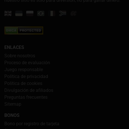
nuestro sitio es solo para diversión, no para ganar dinero.
ENLACES
Sobre nosotros
Proceso de evaluación
Juego responsable
Política de privacidad
Política de cookies
Divulgación de afiliados
Preguntas frecuentes
Sitemap
BONOS
Bono por registro de tarjeta