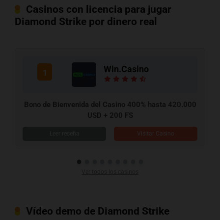
Casinos con licencia para jugar
Diamond Strike por dinero real
WazBee
2
Paquete de Bonificación de Bienvenida 250% hasta
€2.000 + 200 Giros Gratis
Visitar Casino
Ver todos los casinos
Vídeo demo de Diamond Strike