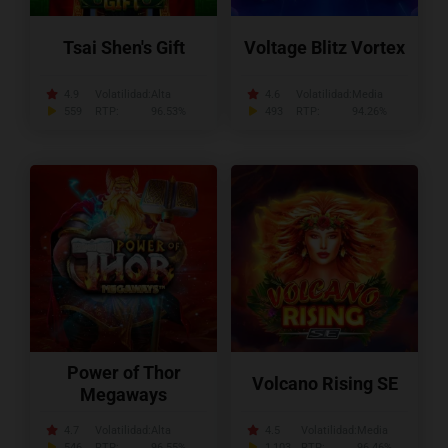
Tsai Shen's Gift
Voltage Blitz Vortex
4.9
Volatilidad:
Alta
4.6
Volatilidad:
Media
559
RTP:
96.53%
493
RTP:
94.26%
Power of Thor
Volcano Rising SE
Megaways
4.7
Volatilidad:
Alta
4.5
Volatilidad:
Media
546
RTP:
96.55%
1,103
RTP:
96.46%