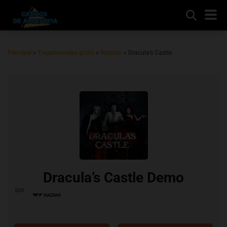
Principal
»
Tragamonedas gratis
»
Wazdan
»
Dracula’s Castle
Dracula’s Castle Demo
por