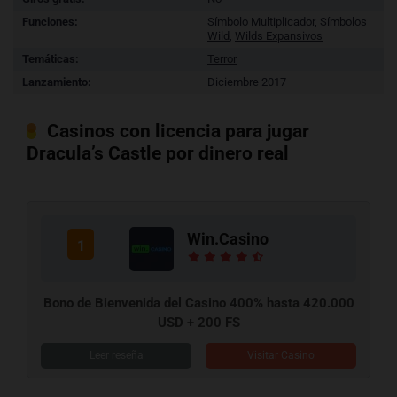
Funciones:
Símbolo Multiplicador
,
Símbolos
Wild
,
Wilds Expansivos
Temáticas:
Terror
Lanzamiento:
Diciembre 2017
Casinos con licencia para jugar
Dracula’s Castle por dinero real
Win.Casino
1
Bono de Bienvenida del Casino 400% hasta 420.000
USD + 200 FS
Visitar Casino