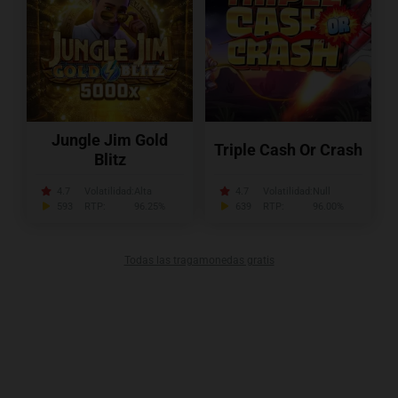
Jungle Jim Gold
Triple Cash Or Crash
Blitz
4.7
Volatilidad:
Alta
4.7
Volatilidad:
Null
593
RTP:
96.25%
639
RTP:
96.00%
Todas las tragamonedas gratis