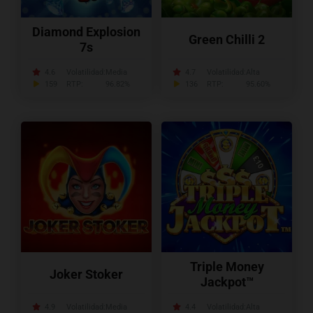
Diamond Explosion
Green Chilli 2
7s
4.6
Volatilidad:
Media
4.7
Volatilidad:
Alta
159
RTP:
96.82%
136
RTP:
95.60%
Triple Money
Joker Stoker
Jackpot™
4.9
Volatilidad:
Media
4.4
Volatilidad:
Alta