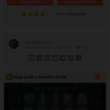
Jugar gratis
Juega por dinero
4.3/5 - (16 votos)
Zac Vickers
, Autor
Última actualización: 31 julio 2026
1749
Facebook
X
WhatsApp
Reddit
Telegram
Copy
Share
Link
Juega gratis a Dracula’s Castle