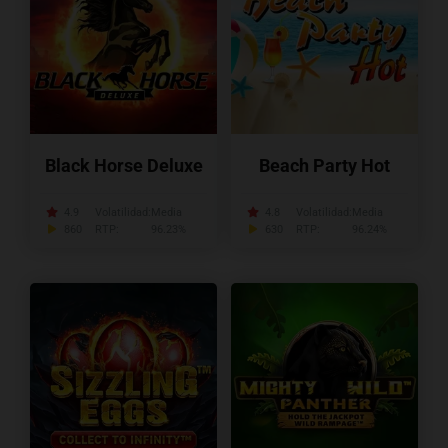
Black Horse Deluxe
Beach Party Hot
4.9
Volatilidad:
Media
4.8
Volatilidad:
Media
860
RTP:
96.23%
630
RTP:
96.24%