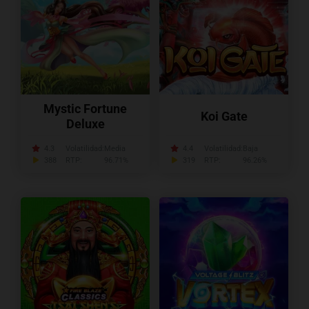
Mystic Fortune
Koi Gate
Deluxe
4.3
Volatilidad:
Media
4.4
Volatilidad:
Baja
388
RTP:
96.71%
319
RTP:
96.26%