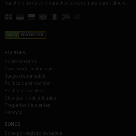
nuestro sitio es solo para diversión, no para ganar dinero.
ENLACES
Sobre nosotros
Proceso de evaluación
Juego responsable
Política de privacidad
Política de cookies
Divulgación de afiliados
Preguntas frecuentes
Sitemap
BONOS
Bono por registro de tarjeta