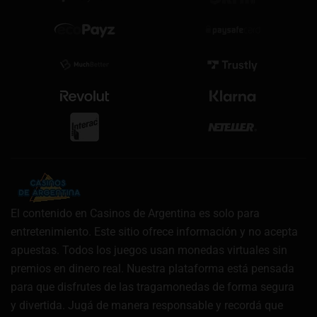
El contenido en Casinos de Argentina es solo para
entretenimiento. Este sitio ofrece información y no acepta
apuestas. Todos los juegos usan monedas virtuales sin
premios en dinero real. Nuestra plataforma está pensada
para que disfrutes de las tragamonedas de forma segura
y divertida. Jugá de manera responsable y recordá que