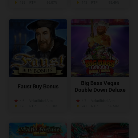
188
RTP:
96.07%
143
RTP:
95.49%
Big Bass Vegas
Faust Buy Bonus
Double Down Deluxe
4.6
Volatilidad:
Alta
4.7
Volatilidad:
Alta
176
RTP:
95.10%
242
RTP:
96.50%