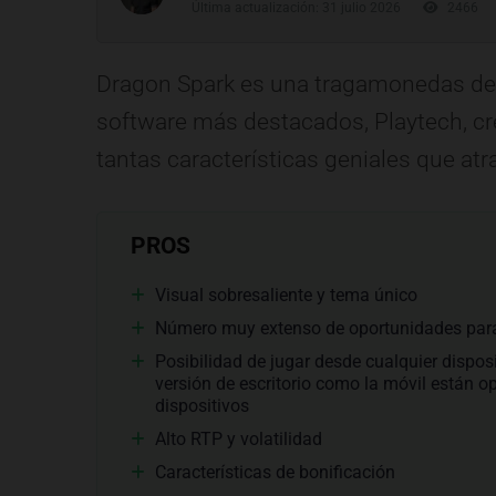
Última actualización: 31 julio 2026
2466
Dragon Spark es una tragamonedas de 
software más destacados, Playtech, c
tantas características geniales que a
PROS
Visual sobresaliente y tema único
Número muy extenso de oportunidades para
Posibilidad de jugar desde cualquier disposi
versión de escritorio como la móvil están o
dispositivos
Alto RTP y volatilidad
Características de bonificación