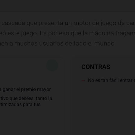
cascada que presenta un motor de juego de carr
reó este juego. Es por eso que la máquina trag
traen a muchos usuarios de todo el mundo.
CONTRAS
No es tan fácil entrar
 ganar el premio mayor
tivo que desees: tanto la
ptimizadas para tus