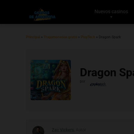
Nuevos casinos
Principal
»
Tragamonedas gratis
»
PlayTech
»
Dragon Spark
Dragon Sp
por
Zac Vickers
, Autor