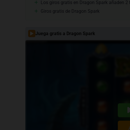
Los giros gratis en Dragon Spark añaden 2 f
Giros gratis de Dragon Spark
Juega gratis a Dragon Spark