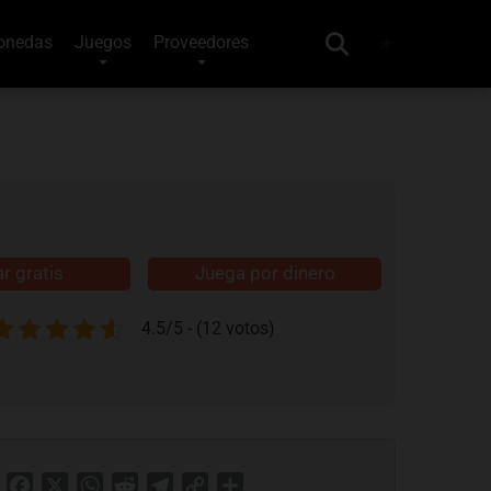
onedas
Juegos
Proveedores
☀️
r gratis
Juega por dinero
4.5/5 - (12 votos)
Facebook
X
WhatsApp
Reddit
Telegram
Copy
Share