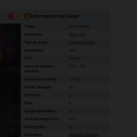
Información del juego
Título:
Grim Muerto
Proveedor:
Play'n GO
Tipo de juego:
Tragamonedas
Volatilidad:
Alta
RTP:
96.00%
Apuesta mínima /
0.20 - 200
máxima:
Ganancia máxima:
2,500x
Líneas de pago:
20
Carretes:
5
Filas:
3
Juego automático:
Sí
Jackpot progresivo:
No
Giros gratis:
Sí
Funciones:
Símbolos Scatter
,