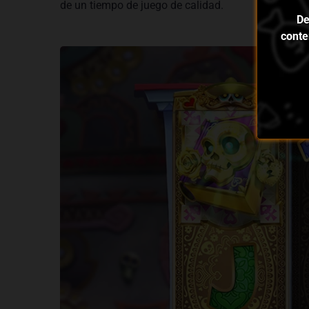
de un tiempo de juego de calidad.
De
conte