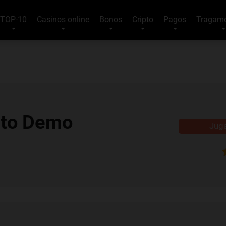
TOP-10
Casinos online
Bonos
Cripto
Pagos
Tragam
rto Demo
Juga