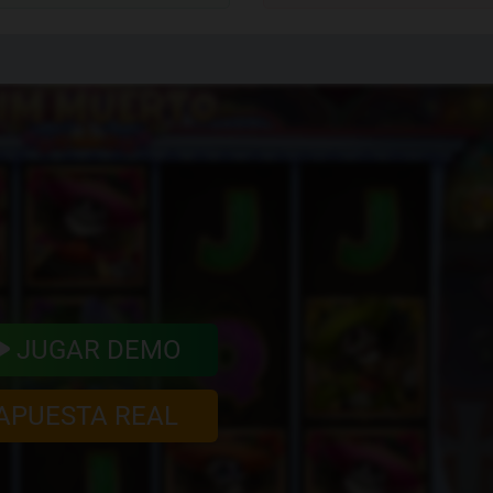
JUGAR DEMO
APUESTA REAL