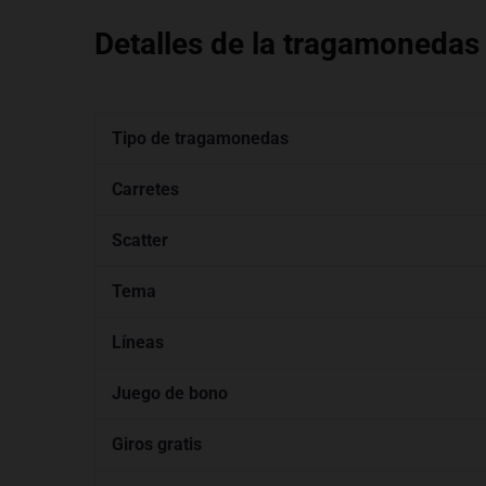
Detalles de la tragamonedas
Tipo de tragamonedas
Carretes
Scatter
Tema
Líneas
Juego de bono
Giros gratis