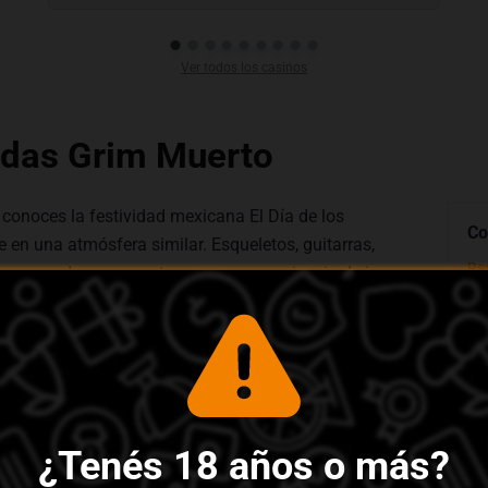
Ver todos los casinos
edas Grim Muerto
 conoces la festividad mexicana El Día de los
Co
 en una atmósfera similar. Esqueletos, guitarras,
Re
uego pueden prepararte para una experiencia de juego
De
o estudio de juegos Play’n Go, por lo que puedes
. Aprende más a continuación.
As
Sí
 celebra El Día de los Muertos. Puedes encontrar
Bo
ciales de hasta 2,500 veces tu apuesta. Celebra tus
Pru
 bolsillo con comodines adicionales representados por
Co
¿Tenés 18 años o más?
onedas como para profesionales que desean disfrutar