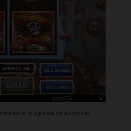
omentarios de los jugadores, incluso con esta