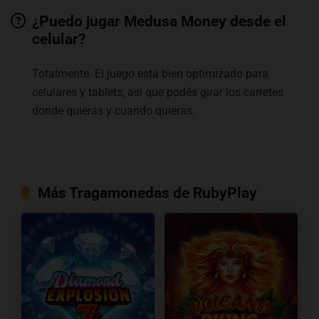
¿Puedo jugar Medusa Money desde el
celular?
Totalmente. El juego está bien optimizado para
celulares y tablets, así que podés girar los carretes
donde quieras y cuando quieras.
Más Tragamonedas de RubyPlay