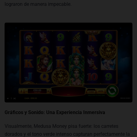
lograron de manera impecable.
Gráficos y Sonido: Una Experiencia Inmersiva
Visualmente, Medusa Money pisa fuerte: los carretes
dorados y el tono verde intenso capturan perfectamente la