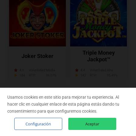
Triple Money
Joker Stoker
Jackpot™
4.9
Volatilidad:
Media
4.4
Volatilidad:
Alta
184
RTP:
96.07%
142
RTP:
95.49%
Usamos cookies en este sitio para mejorar tu experiencia. Al
hacer clic en cualquier enlace de esta página estás dando tu
consentimiento para que configuremos cookies.
Configuración
Aceptar