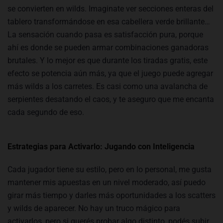
se convierten en wilds. Imaginate ver secciones enteras del
tablero transformándose en esa cabellera verde brillante…
La sensación cuando pasa es satisfacción pura, porque
ahí es donde se pueden armar combinaciones ganadoras
brutales. Y lo mejor es que durante los tiradas gratis, este
efecto se potencia aún más, ya que el juego puede agregar
más wilds a los carretes. Es casi como una avalancha de
serpientes desatando el caos, y te aseguro que me encanta
cada segundo de eso.
Estrategias para Activarlo: Jugando con Inteligencia
Cada jugador tiene su estilo, pero en lo personal, me gusta
mantener mis apuestas en un nivel moderado, así puedo
girar más tiempo y darles más oportunidades a los scatters
y wilds de aparecer. No hay un truco mágico para
activarlos, pero si querés probar algo distinto, podés subir