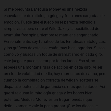
Si me preguntás, Medusa Money es una mezcla
espectacular de mitología griega y funciones cargadas de
emoción. Puede que el juego base parezca sencillo a
simple vista, pero entre el Wild Gaze y la posibilidad de
acumular free spins, siempre te mantiene enganchado.
Personalmente, soy fanático de las temáticas mitológicas,
y los gráficos de este slot están muy bien logrados. Si sos
como yo y buscás un toque de dramatismo en cada giro,
este juego te puede cerrar por todos lados. Eso sí, no
esperes una montaña rusa de acción en cada giro. Al ser
un slot de volatilidad media, hay momentos de calma, pero
cuando la combinación correcta de wilds y scatters se
dispara, el potencial de ganancia es más que tentador. Así
que si te gusta la mitología griega y los bonos bien
potentes, Medusa Money es un tragamonedas que
definitivamente vale la pena probar. ¡Que los dioses te