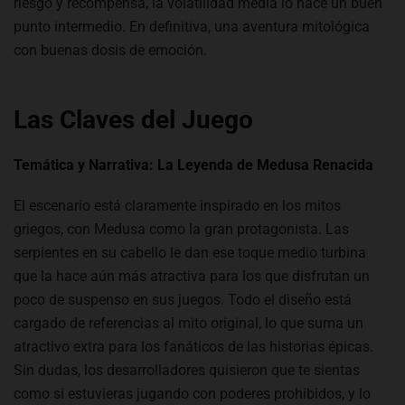
riesgo y recompensa, la volatilidad media lo hace un buen
punto intermedio. En definitiva, una aventura mitológica
con buenas dosis de emoción.
Las Claves del Juego
Temática y Narrativa: La Leyenda de Medusa Renacida
El escenario está claramente inspirado en los mitos
griegos, con Medusa como la gran protagonista. Las
serpientes en su cabello le dan ese toque medio turbina
que la hace aún más atractiva para los que disfrutan un
poco de suspenso en sus juegos. Todo el diseño está
cargado de referencias al mito original, lo que suma un
atractivo extra para los fanáticos de las historias épicas.
Sin dudas, los desarrolladores quisieron que te sientas
como si estuvieras jugando con poderes prohibidos, y lo