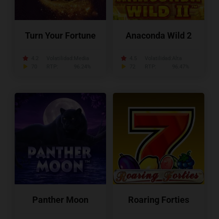
Turn Your Fortune
Anaconda Wild 2
4.2
Volatilidad:
Media
4.5
Volatilidad:
Alta
70
RTP:
96.24%
72
RTP:
96.47%
Panther Moon
Roaring Forties