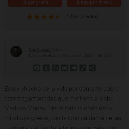
Jugar gratis
Juega por dinero
4.4/5 - (7 votos)
Zac Vickers
, Autor
Última actualización: 9 septiembre 2025
2051
Facebook
X
WhatsApp
Reddit
Telegram
Copy
Share
Link
Estoy chocho de la vida por contarte sobre
este tragamonedas que me tiene al palo:
Medusa Money. Tiene toda la onda de la
mitología griega, con la icónica dama de las
serpientes al frente, y te juro que cada giro