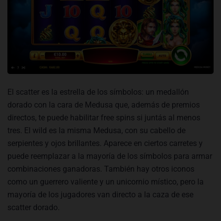
El scatter es la estrella de los símbolos: un medallón
dorado con la cara de Medusa que, además de premios
directos, te puede habilitar free spins si juntás al menos
tres. El wild es la misma Medusa, con su cabello de
serpientes y ojos brillantes. Aparece en ciertos carretes y
puede reemplazar a la mayoría de los símbolos para armar
combinaciones ganadoras. También hay otros iconos
como un guerrero valiente y un unicornio místico, pero la
mayoría de los jugadores van directo a la caza de ese
scatter dorado.