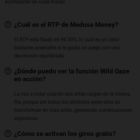
acompañen en cada tirada!
¿Cuál es el RTP de Medusa Money?
El RTP está fijado en 96.50%, lo cual es un valor
bastante aceptable si te gusta un juego con una
devolución equilibrada.
¿Dónde puedo ver la función Wild Gaze
en acción?
La vas a notar cuando dos wilds caigan en la misma
fila, porque ahí todos los símbolos entre ellos se
transforman en más wilds, generando combinaciones
explosivas.
¿Cómo se activan los giros gratis?