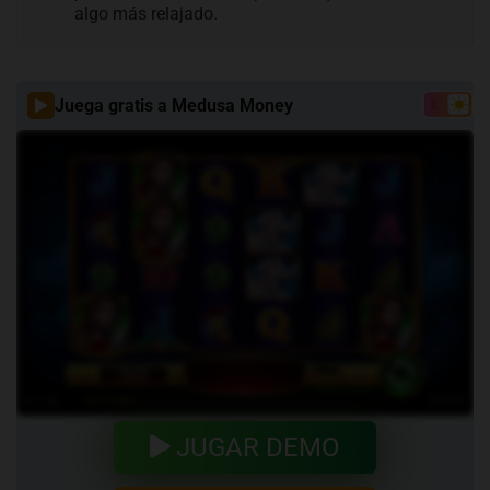
algo más relajado.
Juega gratis a Medusa Money
JUGAR DEMO