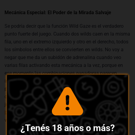
Mecánica Especial: El Poder de la Mirada Salvaje
Se podría decir que la función Wild Gaze es el verdadero
punto fuerte del juego. Cuando dos wilds caen en la misma
fila, uno en el extremo izquierdo y otro en el derecho, todos
los símbolos entre ellos se convierten en wilds. No voy a
negar que me da un subidón de adrenalina cuando veo
varias filas activando esta mecánica a la vez, porque en
ese momento las combinaciones ganadoras parecen
imparables. El juego base es bastante directo, pero este
pequeño giro en la mecánica puede generar momentos
completamente descontrolados. A la hora de elegir dónde
jugar Medusa Money, lo mejor es optar por un
casino con
bonos sin deposito
, para asegurarte de que cada gran
victoria llegue a tu cuenta sin complicaciones.
¿Tenés 18 años o más?