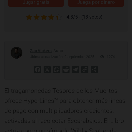
Jugar gratis
Juega por dinero
4.3/5 - (13 votos)
Zac Vickers
, Autor
Última actualización: 9 septiembre 2025
1274
Facebook
X
WhatsApp
Reddit
Telegram
Copy
Share
Link
El tragamonedas Tesoros de los Muertos
ofrece HyperLines™ para obtener más líneas
de pago con multiplicadores crecientes,
activadas al recolectar Escarabajos. El Libro
actúa como un símbolo Wild y Scatter de