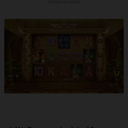
Ver todos los casinos