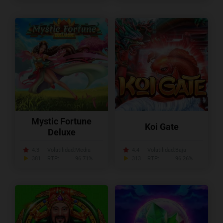
Mystic Fortune
Koi Gate
Deluxe
4.3
Volatilidad:
Media
4.4
Volatilidad:
Baja
381
RTP:
96.71%
313
RTP:
96.26%