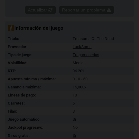
Actualizar
Reportar un problema
Información del juego
Título:
Treasures Of The Dead
Proveedor:
LuckSome
Tipo de juego:
Tragamonedas
Volatilidad:
Media
RTP:
96.20%
Apuesta mínima / máxima:
0.10 - 50
Ganancia máxima:
15,000x
Líneas de pago:
10
Carretes:
5
Filas:
3
Juego automático:
Sí
Jackpot progresivo:
No
Giros gratis:
Sí