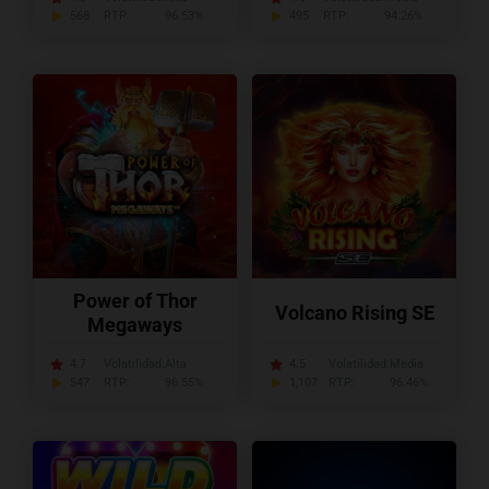
568
RTP:
96.53%
495
RTP:
94.26%
Power of Thor
Volcano Rising SE
Megaways
4.7
Volatilidad:
Alta
4.5
Volatilidad:
Media
547
RTP:
96.55%
1,107
RTP:
96.46%