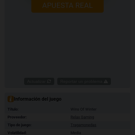
APUESTA REAL
Actualizar
Reportar un problema
Información del juego
Título:
Wins Of Winter
Proveedor:
Relax Gaming
Tipo de juego:
Tragamonedas
Volatilidad:
Media