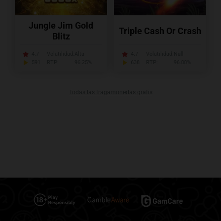
Jungle Jim Gold
Triple Cash Or Crash
Blitz
4.7
Volatilidad:
Alta
4.7
Volatilidad:
Null
591
RTP:
96.25%
638
RTP:
96.00%
Todas las tragamonedas gratis