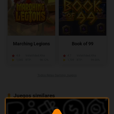
Marching Legions
Book of 99
4.8
Volatilidad:
Alta
4.7
Volatilidad:
Alta
1,545
RTP:
98.12%
1,709
RTP:
99.00%
Todos Relax Gaming Juegos
Juegos similares