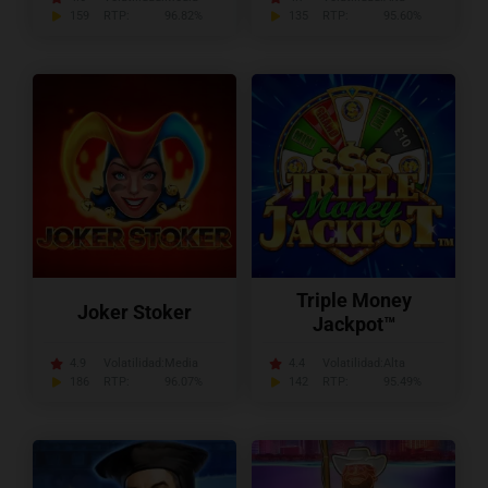
159
RTP:
96.82%
135
RTP:
95.60%
Triple Money
Joker Stoker
Jackpot™
4.9
Volatilidad:
Media
4.4
Volatilidad:
Alta
186
RTP:
96.07%
142
RTP:
95.49%