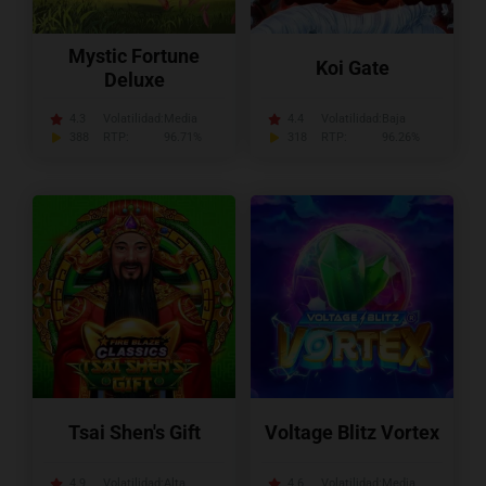
Mystic Fortune
Koi Gate
Deluxe
4.3
Volatilidad:
Media
4.4
Volatilidad:
Baja
388
RTP:
96.71%
318
RTP:
96.26%
Tsai Shen's Gift
Voltage Blitz Vortex
4.9
Volatilidad:
Alta
4.6
Volatilidad:
Media