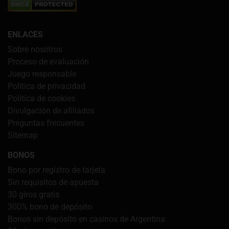
ENLACES
Sobre nosotros
Proceso de evaluación
Juego responsable
Política de privacidad
Política de cookies
Divulgación de afiliados
Preguntas frecuentes
Sitemap
BONOS
Bono por registro de tarjeta
Sin requisitos de apuesta
30 giros gratis
300% bono de depósito
Bonos sin depósito en casinos de Argentina