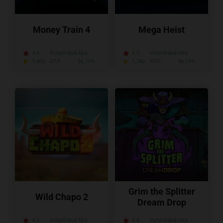
Money Train 4
Mega Heist
4.6
Volatilidad:
Alta
4.5
Volatilidad:
Alta
3,405
RTP:
96.10%
1,786
RTP:
96.19%
Grim the Splitter
Wild Chapo 2
Dream Drop
4.5
Volatilidad:
Alta
4.6
Volatilidad:
Alta