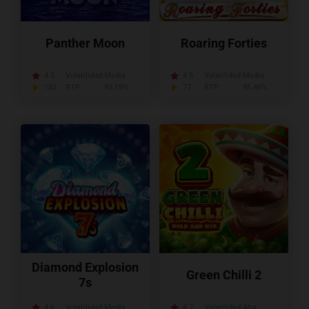
Panther Moon
Roaring Forties
4.5
Volatilidad:
Media
4.5
Volatilidad:
Media
182
RTP:
95.19%
77
RTP:
95.48%
Diamond Explosion
Green Chilli 2
7s
4.6
Volatilidad:
Media
4.7
Volatilidad:
Alta