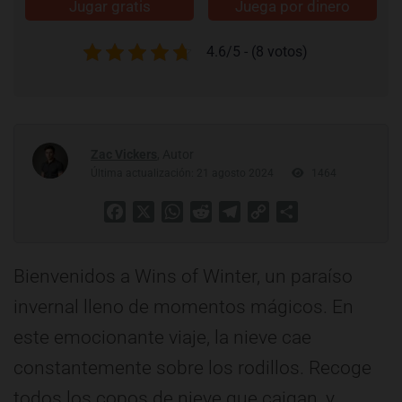
Jugar gratis
Juega por dinero
4.6/5 - (8 votos)
Zac Vickers
, Autor
Última actualización: 21 agosto 2024
1464
Facebook
X
WhatsApp
Reddit
Telegram
Copy
Share
Link
Bienvenidos a Wins of Winter, un paraíso
invernal lleno de momentos mágicos. En
este emocionante viaje, la nieve cae
constantemente sobre los rodillos. Recoge
todos los copos de nieve que caigan, y