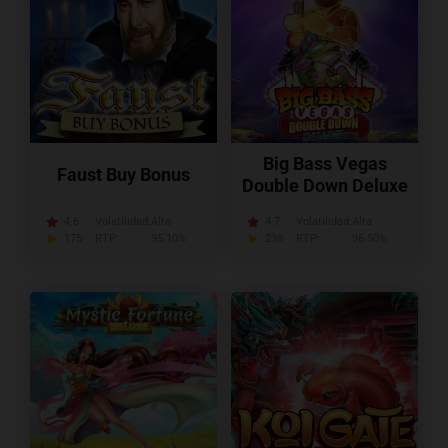
Big Bass Vegas
Faust Buy Bonus
Double Down Deluxe
4.6
Volatilidad:
Alta
4.7
Volatilidad:
Alta
175
RTP:
95.10%
238
RTP:
96.50%