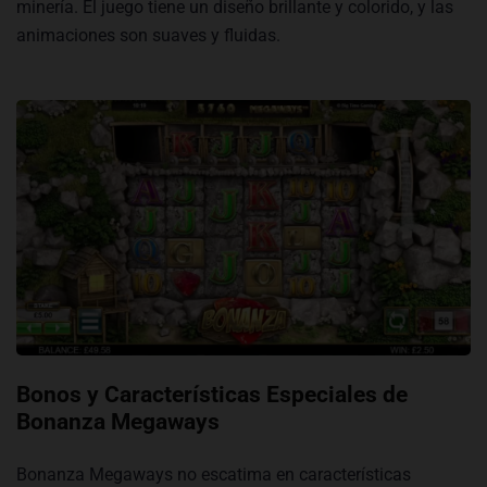
minería. El juego tiene un diseño brillante y colorido, y las
animaciones son suaves y fluidas.
Bonos y Características Especiales de
Bonanza Megaways
Bonanza Megaways no escatima en características