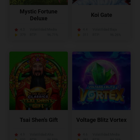
Mystic Fortune
Koi Gate
Deluxe
4.3
Volatilidad:
Media
4.4
Volatilidad:
Baja
379
RTP:
96.71%
311
RTP:
96.26%
Tsai Shen's Gift
Voltage Blitz Vortex
4.9
Volatilidad:
Alta
4.6
Volatilidad:
Media
531
RTP:
96.53%
481
RTP:
94.26%