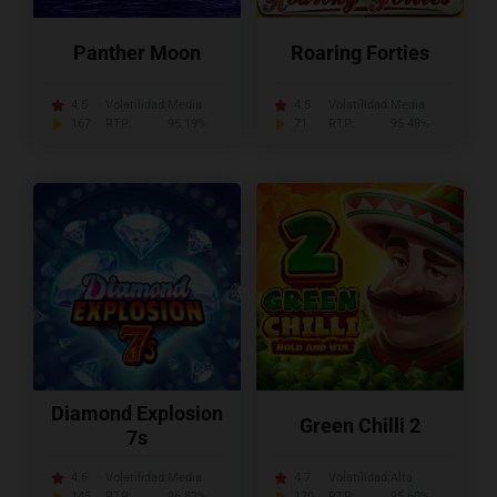
Panther Moon
Roaring Forties
4.5
Volatilidad:
Media
4.5
Volatilidad:
Media
167
RTP:
95.19%
71
RTP:
95.48%
Diamond Explosion
Green Chilli 2
7s
4.6
Volatilidad:
Media
4.7
Volatilidad:
Alta
145
RTP:
96.82%
120
RTP:
95.60%