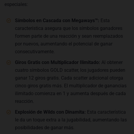
especiales:
Símbolos en Cascada con Megaways™:
Esta
característica asegura que los símbolos ganadores
formen parte de una reacción y sean reemplazados
por nuevos, aumentando el potencial de ganar
consecutivamente.
Giros Gratis con Multiplicador Ilimitado:
Al obtener
cuatro símbolos GOLD scatter, los jugadores pueden
ganar 12 giros gratis. Cada scatter adicional otorga
cinco giros gratis más. El multiplicador de ganancias
ilimitado comienza en 1 y aumenta después de cada
reacción.
Explosión de Wilds con Dinamita:
Esta característica
le da un toque extra a la jugabilidad, aumentando las
posibilidades de ganar más.