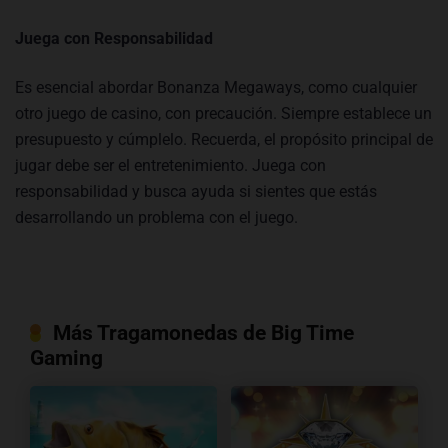
Juega con Responsabilidad
Es esencial abordar Bonanza Megaways, como cualquier
otro juego de casino, con precaución. Siempre establece un
presupuesto y cúmplelo. Recuerda, el propósito principal de
jugar debe ser el entretenimiento. Juega con
responsabilidad y busca ayuda si sientes que estás
desarrollando un problema con el juego.
Más Tragamonedas de Big Time
Gaming