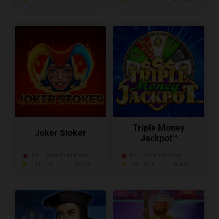
Triple Money
Joker Stoker
Jackpot™
4.9
Volatilidad:
Media
4.4
Volatilidad:
Alta
169
RTP:
96.07%
135
RTP:
95.49%