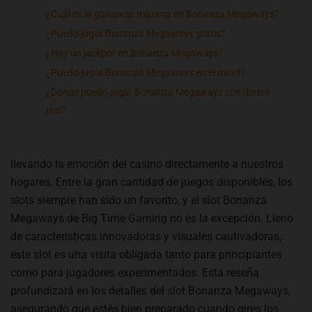
¿Cuál es la ganancia máxima en Bonanza Megaways?
¿Puedo jugar Bonanza Megaways gratis?
¿Hay un jackpot en Bonanza Megaways?
¿Puedo jugar Bonanza Megaways en el móvil?
¿Dónde puedo jugar Bonanza Megaways con dinero
real?
llevando la emoción del casino directamente a nuestros
hogares. Entre la gran cantidad de juegos disponibles, los
slots siempre han sido un favorito, y el slot Bonanza
Megaways de Big Time Gaming no es la excepción. Lleno
de características innovadoras y visuales cautivadoras,
este slot es una visita obligada tanto para principiantes
como para jugadores experimentados. Esta reseña
profundizará en los detalles del slot Bonanza Megaways,
asegurando que estés bien preparado cuando gires los