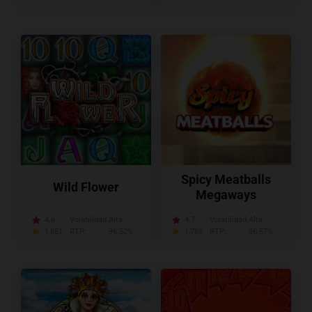
Spicy Meatballs
Wild Flower
Megaways
4.6
Volatilidad:
Alta
4.7
Volatilidad:
Alta
1,651
RTP:
96.52%
1,788
RTP:
96.57%