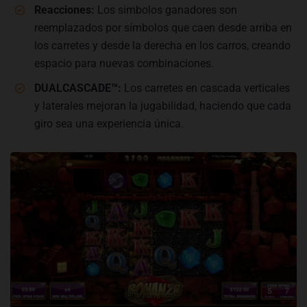
Reacciones:
Los símbolos ganadores son
reemplazados por símbolos que caen desde arriba en
los carretes y desde la derecha en los carros, creando
espacio para nuevas combinaciones.
DUALCASCADE™:
Los carretes en cascada verticales
y laterales mejoran la jugabilidad, haciendo que cada
giro sea una experiencia única.