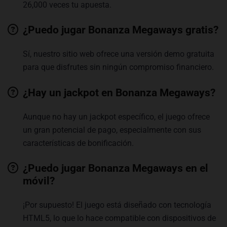
26,000 veces tu apuesta.
¿Puedo jugar Bonanza Megaways gratis?
Sí, nuestro sitio web ofrece una versión demo gratuita
para que disfrutes sin ningún compromiso financiero.
¿Hay un jackpot en Bonanza Megaways?
Aunque no hay un jackpot específico, el juego ofrece
un gran potencial de pago, especialmente con sus
características de bonificación.
¿Puedo jugar Bonanza Megaways en el
móvil?
¡Por supuesto! El juego está diseñado con tecnología
HTML5, lo que lo hace compatible con dispositivos de