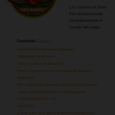
Los casinos en línea
han revolucionado
verdaderamente el
mundo del juego,
Contenido
ocultar
Reseña del Slot Bonanza Megaways
Jugabilidad de Bonanza
Tema y Gráficos de Bonanza
Bonos y Características Especiales de Bonanza
Megaways
RTP, Volatilidad y Apuestas de Bonanza Megaways
Juega a la Demo de Bonanza Megaways en
casinosdeargentina.com
Conclusión
¿Cómo gano giros gratis en Bonanza Megaways?