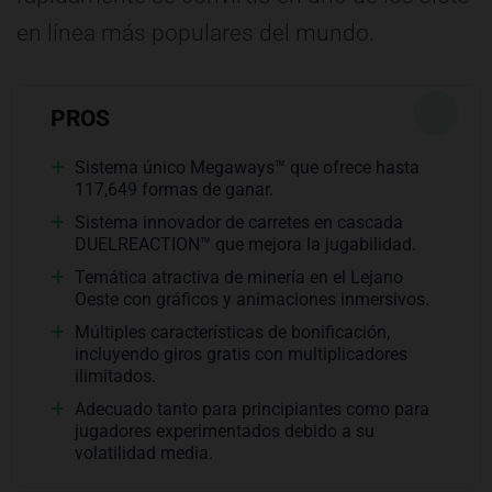
en línea más populares del mundo.
PROS
Sistema único Megaways™ que ofrece hasta
117,649 formas de ganar.
Sistema innovador de carretes en cascada
DUELREACTION™ que mejora la jugabilidad.
Temática atractiva de minería en el Lejano
Oeste con gráficos y animaciones inmersivos.
Múltiples características de bonificación,
incluyendo giros gratis con multiplicadores
ilimitados.
Adecuado tanto para principiantes como para
jugadores experimentados debido a su
volatilidad media.