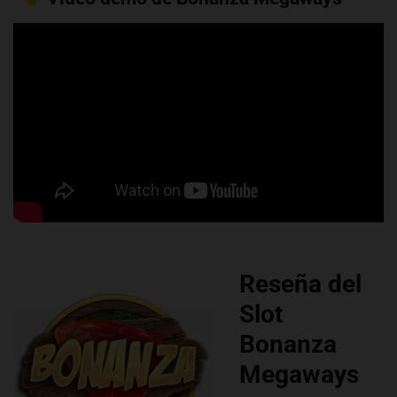
Reseña del
Slot
Bonanza
Megaways