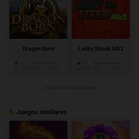
Dragon Born
Lucky Streak Mk2
4.5
Volatilidad:
Media
4.6
Volatilidad:
Media
1,902
RTP:
95.00%
1,975
RTP:
96.32%
Todos Big Time Gaming Juegos
Juegos similares