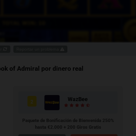
ar
Reportar un problema
ok of Admiral por dinero real
WazBee
2
Paquete de Bonificación de Bienvenida 250%
hasta €2.000 + 200 Giros Gratis