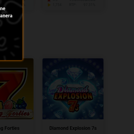
RTP:
97.16%
1,754
RTP:
97.31%
ene
manera
g Forties
Diamond Explosion 7s