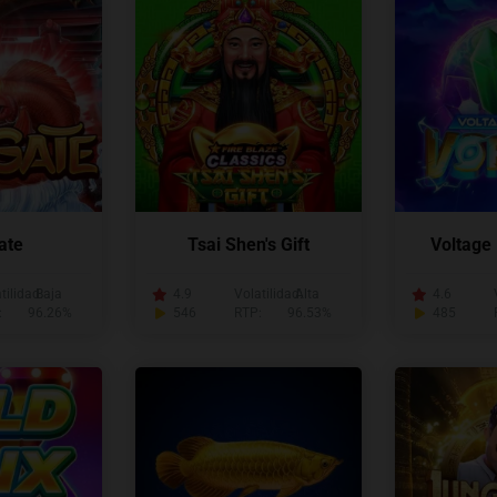
ate
Tsai Shen's Gift
Voltage 
tilidad:
Baja
4.9
Volatilidad:
Alta
4.6
:
96.26%
546
RTP:
96.53%
485