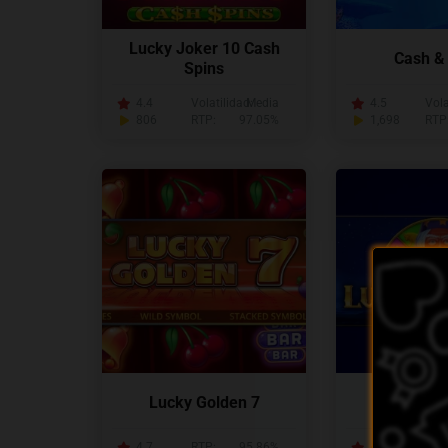
Lucky Joker 10 Cash
Cash &
Spins
4.4
Volatilidad:
Media
4.5
Vola
806
RTP:
97.05%
1,698
RTP
Lucky Golden 7
Lucky Z
4.7
RTP:
95.86%
4.6
Vola