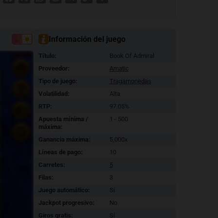
Link
Información del juego
Título:
Book Of Admiral
Proveedor:
Amatic
Tipo de juego:
Tragamonedas
Volatilidad:
Alta
RTP:
97.05%
Apuesta mínima /
1 - 500
máxima:
Ganancia máxima:
5,000x
Líneas de pago:
10
Carretes:
5
Filas:
3
Juego automático:
Sí
Jackpot progresivo:
No
Giros gratis:
Sí