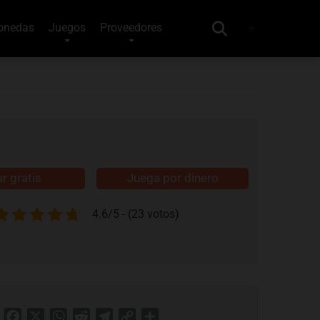
onedas
Juegos
Proveedores
☀️
r gratis
Juega por dinero
4.6/5 - (23 votos)
Facebook
X
WhatsApp
Reddit
Telegram
Copy
Share