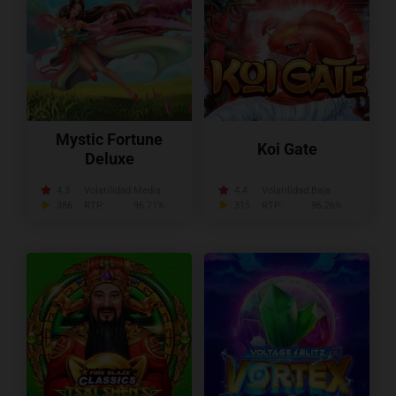
Mystic Fortune
Koi Gate
Deluxe
4.3
Volatilidad:
Media
4.4
Volatilidad:
Baja
386
RTP:
96.71%
315
RTP:
96.26%