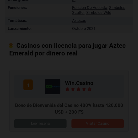
Funciones:
Función De Apuesta
,
Símbolos
Scatter
,
Símbolos Wild
Temáticas:
Aztecas
Lanzamiento:
Octubre 2021
Casinos con licencia para jugar Aztec
Emerald por dinero real
WazBee
2
Paquete de Bonificación de Bienvenida 250% hasta
€2.000 + 200 Giros Gratis
Visitar Casino