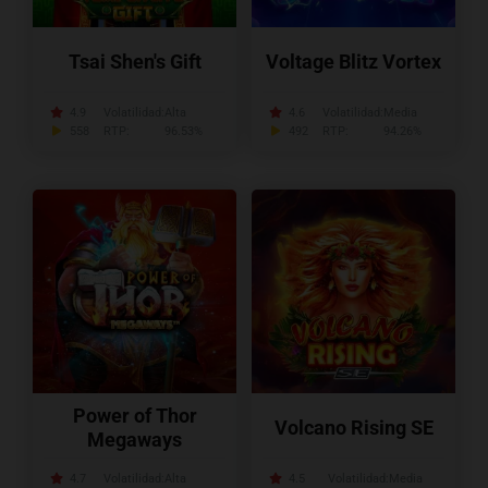
Tsai Shen's Gift
Voltage Blitz Vortex
4.9
Volatilidad:
Alta
4.6
Volatilidad:
Media
558
RTP:
96.53%
492
RTP:
94.26%
Power of Thor
Volcano Rising SE
Megaways
4.7
Volatilidad:
Alta
4.5
Volatilidad:
Media