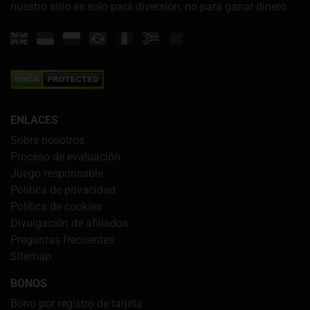
nuestro sitio es solo para diversión, no para ganar dinero.
ENLACES
Sobre nosotros
Proceso de evaluación
Juego responsable
Política de privacidad
Política de cookies
Divulgación de afiliados
Preguntas frecuentes
Sitemap
BONOS
Bono por registro de tarjeta