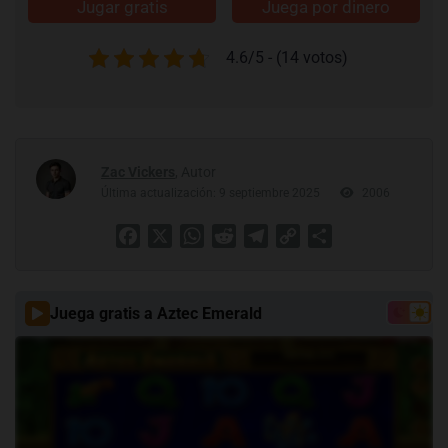
Jugar gratis
Juega por dinero
4.6/5 - (14 votos)
Zac Vickers
, Autor
Última actualización: 9 septiembre 2025
2006
Facebook
X
WhatsApp
Reddit
Telegram
Copy
Share
Link
Juega gratis a Aztec Emerald