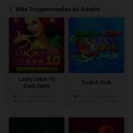
Más Tragamonedas de Amatic
Lucky Joker 10
Cash & Crab
Cash Spins
4.4
Volatilidad:
Media
4.5
Volatilidad:
Media
808
RTP:
97.05%
1,699
RTP:
97.11%