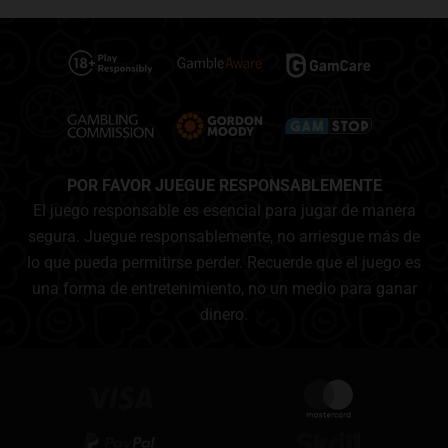
POR FAVOR JUEGUE RESPONSABLEMENTE
El juego responsable es esencial para jugar de manera
segura. Juegue responsablemente, no arriesgue más de
lo que pueda permitirse perder. Recuerde que el juego es
una forma de entretenimiento, no un medio para ganar
dinero.