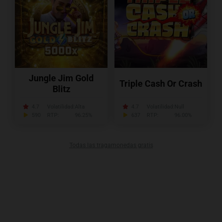
Jungle Jim Gold
Triple Cash Or Crash
Blitz
4.7
Volatilidad:
Alta
4.7
Volatilidad:
Null
590
RTP:
96.25%
637
RTP:
96.00%
Todas las tragamonedas gratis