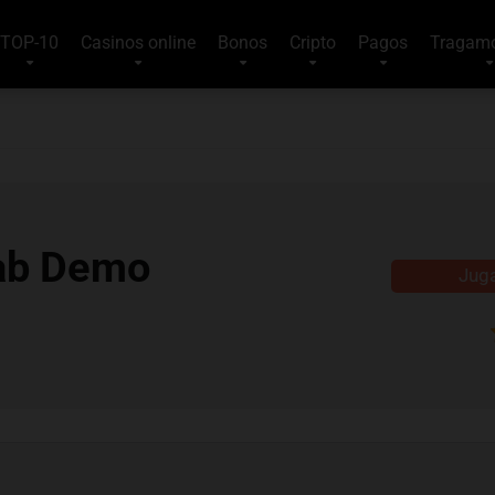
TOP-10
Casinos online
Bonos
Cripto
Pagos
Tragam
ab Demo
Juga