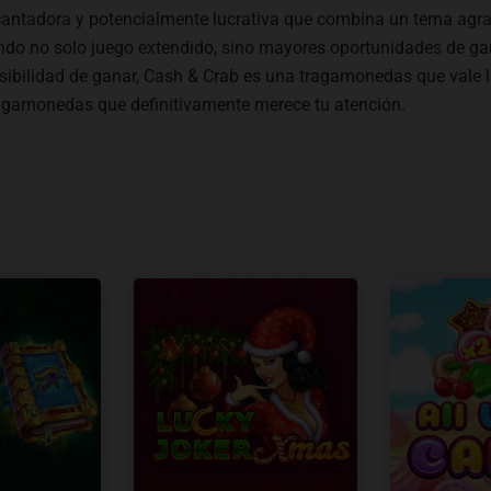
ntadora y potencialmente lucrativa que combina un tema agra
ndo no solo juego extendido, sino mayores oportunidades de ga
osibilidad de ganar, Cash & Crab es una tragamonedas que vale 
agamonedas que definitivamente merece tu atención.