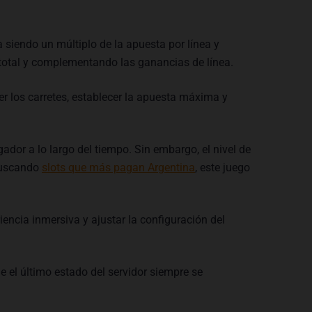
siendo un múltiplo de la apuesta por línea y
otal y complementando las ganancias de línea.
er los carretes, establecer la apuesta máxima y
ador a lo largo del tiempo. Sin embargo, el nivel de
 buscando
slots que más pagan Argentina
, este juego
ncia inmersiva y ajustar la configuración del
 el último estado del servidor siempre se