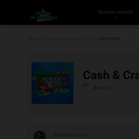
Nuevos casinos
Principal
»
Tragamonedas gratis
»
Amatic
»
Cash & Crab
Cash & Cr
por
Zac Vickers
, Autor