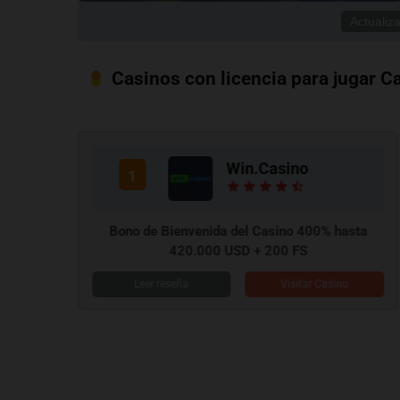
Actualiz
Casinos con licencia para jugar C
Win.Casino
1
00
Bono de Bienvenida del Casino 400% hasta
420.000 USD + 200 FS
Visitar Casino