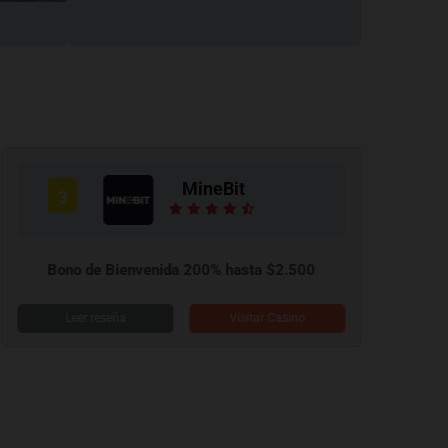
MineBit
3
Paq
Bono de Bienvenida 200% hasta $2.500
Visitar Casino