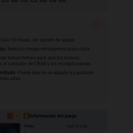
Link
Solo 10 líneas, sin opción de ajuste.
da:
Relación riesgo-recompensa poco clara.
de tomar tiempo para que los nuevos
el contador de CRAB y los multiplicadores.
imitado:
Puede que no se adapte a jugadores
más altas.
Información del juego
Título:
Cash & Crab