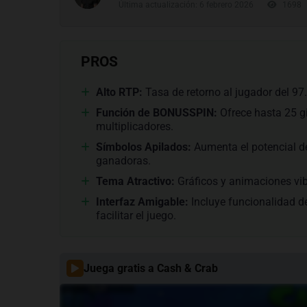
Última actualización: 6 febrero 2026
1698
PROS
Alto RTP:
Tasa de retorno al jugador del 97
Función de BONUSSPIN:
Ofrece hasta 25 gi
multiplicadores.
Símbolos Apilados:
Aumenta el potencial 
ganadoras.
Tema Atractivo:
Gráficos y animaciones vib
Interfaz Amigable:
Incluye funcionalidad d
facilitar el juego.
Juega gratis a Cash & Crab