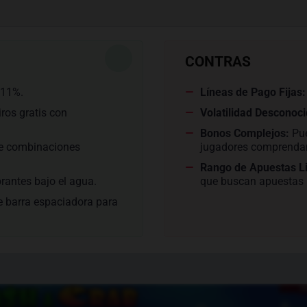
CONTRAS
.11%.
Líneas de Pago Fijas:
ros gratis con
Volatilidad Desconoci
Bonos Complejos:
Pue
de combinaciones
jugadores comprendan 
Rango de Apuestas L
rantes bajo el agua.
que buscan apuestas 
e barra espaciadora para