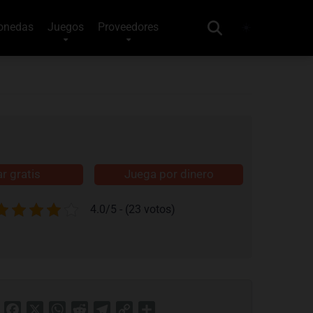
onedas
Juegos
Proveedores
☀️
r gratis
Juega por dinero
4.0/5 - (23 votos)
Facebook
X
WhatsApp
Reddit
Telegram
Copy
Share