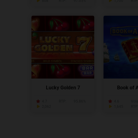
808
RTP:
97.05%
1,700
RTP
Lucky Golden 7
Book of 
4.7
RTP:
95.86%
4.6
Vola
2,062
1,645
RTP