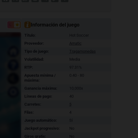
Link
Información del juego
Título:
Hot Soccer
Proveedor:
Amatic
Tipo de juego:
Tragamonedas
Volatilidad:
Media
RTP:
97.31%
Apuesta mínima /
0.40 - 80
máxima:
Ganancia máxima:
10,000x
Líneas de pago:
40
Carretes:
5
Filas:
4
Juego automático:
Sí
Jackpot progresivo:
No
Giros gratis:
No