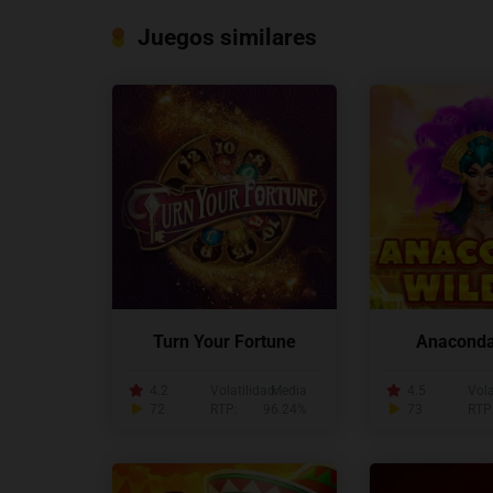
Juegos similares
Turn Your Fortune
Anaconda
4.2
Volatilidad:
Media
4.5
Vola
72
RTP:
96.24%
73
RTP