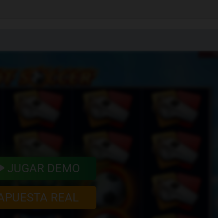
JUGAR DEMO
APUESTA REAL