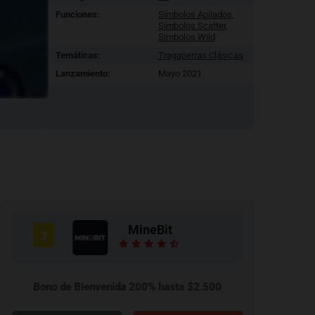
Funciones:
Símbolos Apilados
,
Símbolos Scatter
,
Símbolos Wild
Temáticas:
Tragaperras Clásicas
Lanzamiento:
Mayo 2021
MineBit
3
Paq
Bono de Bienvenida 200% hasta $2.500