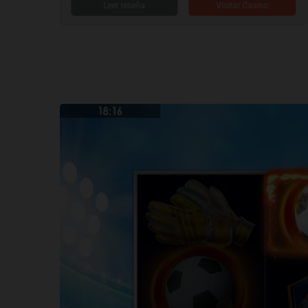
Visitar Casino