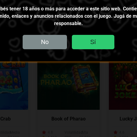
bés tener 18 años o más para acceder a este sitio web. Conti
nido, enlaces y anuncios relacionados con el juego. Jugá de 
responsable.
No
Sí
 Crab
Book of Pharao
Lucky 
tilidad:
Media
4.8
Volatilidad:
Alta
4.6