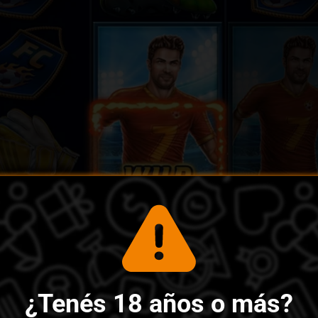
¿Tenés 18 años o más?