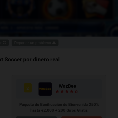
ar
Reportar un problema
t Soccer por dinero real
WazBee
2
Paquete de Bonificación de Bienvenida 250%
hasta €2.000 + 200 Giros Gratis