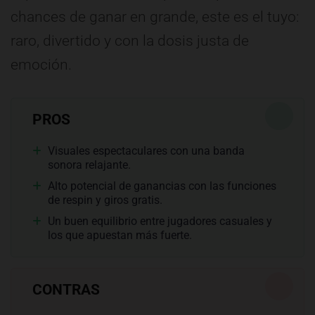
chances de ganar en grande, este es el tuyo:
raro, divertido y con la dosis justa de
emoción.
PROS
Visuales espectaculares con una banda
sonora relajante.
Alto potencial de ganancias con las funciones
de respin y giros gratis.
Un buen equilibrio entre jugadores casuales y
los que apuestan más fuerte.
CONTRAS