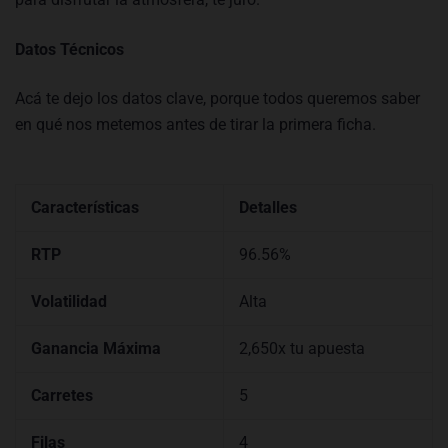
Datos Técnicos
Acá te dejo los datos clave, porque todos queremos saber
en qué nos metemos antes de tirar la primera ficha.
Características
Detalles
RTP
96.56%
Volatilidad
Alta
Ganancia Máxima
2,650x tu apuesta
Carretes
5
Filas
4