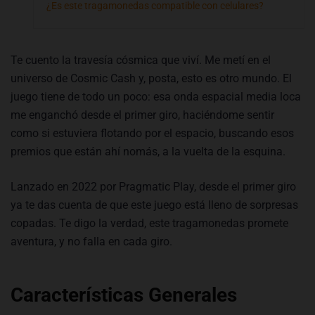
¿Es este tragamonedas compatible con celulares?
Te cuento la travesía cósmica que viví. Me metí en el
universo de Cosmic Cash y, posta, esto es otro mundo. El
juego tiene de todo un poco: esa onda espacial media loca
me enganchó desde el primer giro, haciéndome sentir
como si estuviera flotando por el espacio, buscando esos
premios que están ahí nomás, a la vuelta de la esquina.
Lanzado en 2022 por Pragmatic Play, desde el primer giro
ya te das cuenta de que este juego está lleno de sorpresas
copadas. Te digo la verdad, este tragamonedas promete
aventura, y no falla en cada giro.
Características Generales