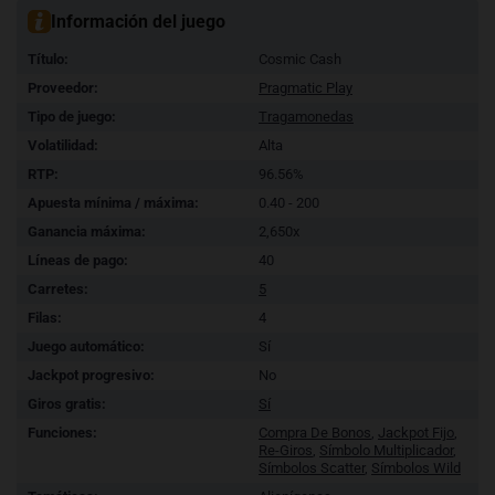
Información del juego
Título:
Cosmic Cash
Proveedor:
Pragmatic Play
Tipo de juego:
Tragamonedas
Volatilidad:
Alta
RTP:
96.56%
Apuesta mínima / máxima:
0.40 - 200
Ganancia máxima:
2,650x
Líneas de pago:
40
Carretes:
5
Filas:
4
Juego automático:
Sí
Jackpot progresivo:
No
Giros gratis:
Sí
Funciones:
Compra De Bonos
,
Jackpot Fijo
,
Re-Giros
,
Símbolo Multiplicador
,
Símbolos Scatter
,
Símbolos Wild