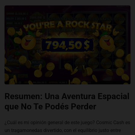
Resumen: Una Aventura Espacial
que No Te Podés Perder
¿Cuál es mi opinión general de este juego? Cosmic Cash es
un tragamonedas divertido, con el equilibrio justo entre