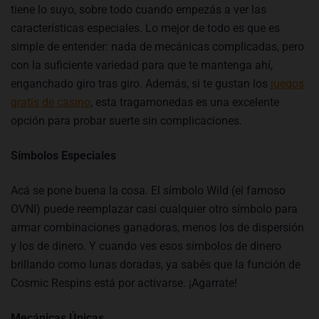
tiene lo suyo, sobre todo cuando empezás a ver las
características especiales. Lo mejor de todo es que es
simple de entender: nada de mecánicas complicadas, pero
con la suficiente variedad para que te mantenga ahí,
enganchado giro tras giro. Además, si te gustan los
juegos
gratis de casino
, esta tragamonedas es una excelente
opción para probar suerte sin complicaciones.
Símbolos Especiales
Acá se pone buena la cosa. El símbolo Wild (el famoso
OVNI) puede reemplazar casi cualquier otro símbolo para
armar combinaciones ganadoras, menos los de dispersión
y los de dinero. Y cuando ves esos símbolos de dinero
brillando como lunas doradas, ya sabés que la función de
Cosmic Respins está por activarse. ¡Agarrate!
Mecánicas Únicas