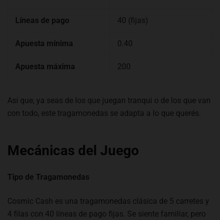
Líneas de pago
40 (fijas)
Apuesta mínima
0.40
Apuesta máxima
200
Así que, ya seas de los que juegan tranqui o de los que van
con todo, este tragamonedas se adapta a lo que querés.
Mecánicas del Juego
Tipo de Tragamonedas
Cosmic Cash es una tragamonedas clásica de 5 carretes y
4 filas con 40 líneas de pago fijas. Se siente familiar, pero