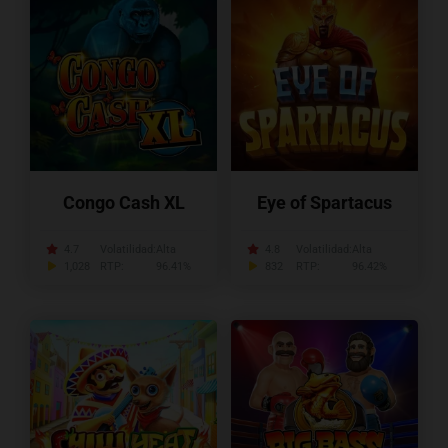
Congo Cash XL
Eye of Spartacus
4.7
Volatilidad:
Alta
4.8
Volatilidad:
Alta
1,028
RTP:
96.41%
832
RTP:
96.42%