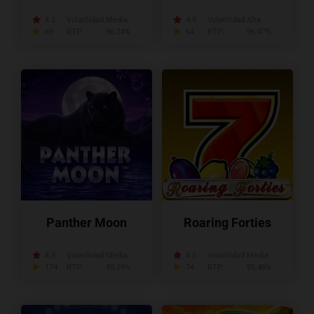
4.2
Volatilidad:
Media
4.5
Volatilidad:
Alta
69
RTP:
96.24%
64
RTP:
96.47%
Panther Moon
Roaring Forties
4.5
Volatilidad:
Media
4.5
Volatilidad:
Media
174
RTP:
95.19%
74
RTP:
95.48%