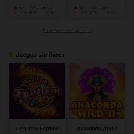
4.4
Volatilidad:
Alta
4.6
Volatilidad:
Alta
1,976
RTP:
96.53%
1,535
RTP:
96.50%
Todos Pragmatic Play Juegos
Juegos similares
Turn Your Fortune
Anaconda Wild 2