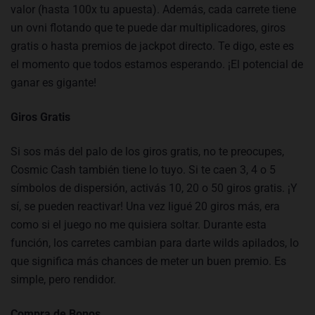
valor (hasta 100x tu apuesta). Además, cada carrete tiene
un ovni flotando que te puede dar multiplicadores, giros
gratis o hasta premios de jackpot directo. Te digo, este es
el momento que todos estamos esperando. ¡El potencial de
ganar es gigante!
Giros Gratis
Si sos más del palo de los giros gratis, no te preocupes,
Cosmic Cash también tiene lo tuyo. Si te caen 3, 4 o 5
símbolos de dispersión, activás 10, 20 o 50 giros gratis. ¡Y
sí, se pueden reactivar! Una vez ligué 20 giros más, era
como si el juego no me quisiera soltar. Durante esta
función, los carretes cambian para darte wilds apilados, lo
que significa más chances de meter un buen premio. Es
simple, pero rendidor.
Compra de Bonos