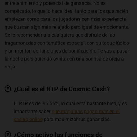
entretenimiento y potencial de ganancia. No es
complicado, lo que lo hace ideal tanto para los que recién
empiezan como para los jugadores con más experiencia
que buscan algo más relajado pero igual de emocionante.
Se lo recomendaría a cualquiera que disfrute de las
tragamonedas con temática espacial, con su toque lúdico
y un montón de funciones de bonificación. Te vas a pasar
la noche persiguiendo ovnis, con una sonrisa de oreja a
oreja.
¿Cuál es el RTP de Cosmic Cash?
El RTP es del 96.56%, lo cual está bastante bien, y es
importante saber
que máquinas pagan más en el
casino online
para maximizar tus ganancias.
¿Cómo activo las funciones de