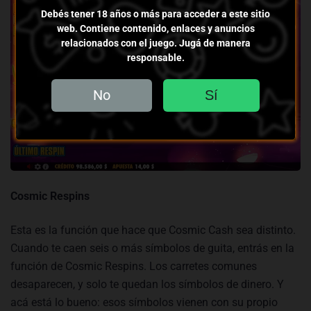
Debés tener 18 años o más para acceder a este sitio
web. Contiene contenido, enlaces y anuncios
relacionados con el juego. Jugá de manera
responsable.
No
Sí
Cosmic Respins
Esta es la función que hace que Cosmic Cash sea distinto.
Cuando te caen seis o más símbolos de guita, entrás en la
función de Cosmic Respins. Los carretes comunes
desaparecen, y solo te quedan los símbolos de dinero. Y
acá está lo bueno: esos símbolos vienen con su propio