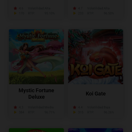
4.6
Volatilidad:
Alta
4.7
Volatilidad:
Alta
170
RTP:
95.10%
233
RTP:
96.50%
Mystic Fortune
Koi Gate
Deluxe
4.3
Volatilidad:
Media
4.4
Volatilidad:
Baja
384
RTP:
96.71%
315
RTP:
96.26%