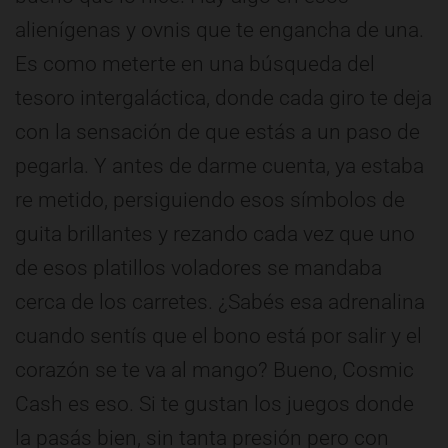
alienígenas y ovnis que te engancha de una.
Es como meterte en una búsqueda del
tesoro intergaláctica, donde cada giro te deja
con la sensación de que estás a un paso de
pegarla. Y antes de darme cuenta, ya estaba
re metido, persiguiendo esos símbolos de
guita brillantes y rezando cada vez que uno
de esos platillos voladores se mandaba
cerca de los carretes. ¿Sabés esa adrenalina
cuando sentís que el bono está por salir y el
corazón se te va al mango? Bueno, Cosmic
Cash es eso. Si te gustan los juegos donde
la pasás bien, sin tanta presión pero con