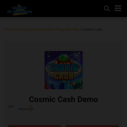
Principal
»
Tragamonedas gratis
»
Pragmatic Play
»
Cosmic Cash
Cosmic Cash Demo
por