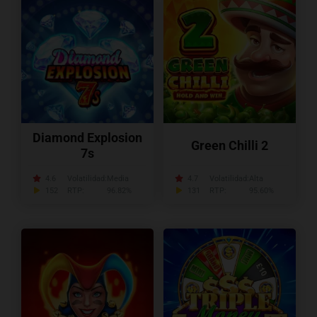
Diamond Explosion
Green Chilli 2
7s
4.6
Volatilidad:
Media
4.7
Volatilidad:
Alta
152
RTP:
96.82%
131
RTP:
95.60%