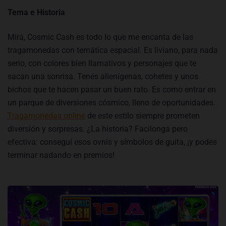
Tema e Historia
Mirá, Cosmic Cash es todo lo que me encanta de las
tragamonedas con temática espacial. Es liviano, para nada
serio, con colores bien llamativos y personajes que te
sacan una sonrisa. Tenés alienígenas, cohetes y unos
bichos que te hacen pasar un buen rato. Es como entrar en
un parque de diversiones cósmico, lleno de oportunidades.
Tragamonedas online
de este estilo siempre prometen
diversión y sorpresas. ¿La historia? Facilonga pero
efectiva: conseguí esos ovnis y símbolos de guita, ¡y podés
terminar nadando en premios!