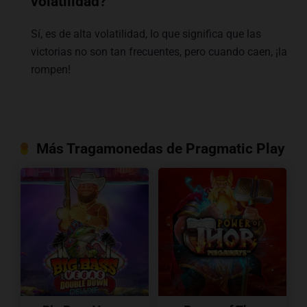
volatilidad?
Sí, es de alta volatilidad, lo que significa que las
victorias no son tan frecuentes, pero cuando caen, ¡la
rompen!
Más Tragamonedas de Pragmatic Play