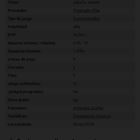
Título:
Joker’s Jewels
Proveedor:
Pragmatic Play
Tipo de juego:
Tragamonedas
Volatilidad:
Alta
RTP:
96.50%
Apuesta mínima / máxima:
0.05 - 25
Ganancia máxima:
1,000x
Líneas de pago:
5
Carretes:
5
Filas:
3
Juego automático:
Sí
Jackpot progresivo:
No
Giros gratis:
No
Funciones:
Símbolos Scatter
Temáticas:
Tragaperras Clásicas
Lanzamiento:
Marzo 2018