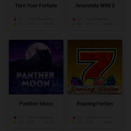
Turn Your Fortune
Anaconda Wild 2
4.2
Volatilidad:
Media
4.5
Volatilidad:
Alta
57
RTP:
96.24%
56
RTP:
96.47%
Panther Moon
Roaring Forties
4.5
Volatilidad:
Media
4.5
Volatilidad:
Media
167
RTP:
95.19%
70
RTP:
95.48%