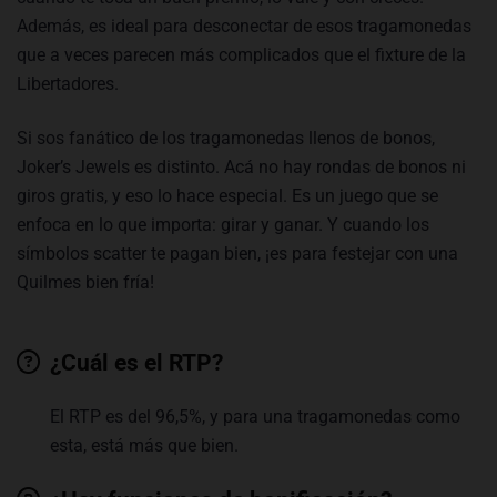
Además, es ideal para desconectar de esos tragamonedas
que a veces parecen más complicados que el fixture de la
Libertadores.
Si sos fanático de los tragamonedas llenos de bonos,
Joker’s Jewels es distinto. Acá no hay rondas de bonos ni
giros gratis, y eso lo hace especial. Es un juego que se
enfoca en lo que importa: girar y ganar. Y cuando los
símbolos scatter te pagan bien, ¡es para festejar con una
Quilmes bien fría!
¿Cuál es el RTP?
El RTP es del 96,5%, y para una tragamonedas como
esta, está más que bien.