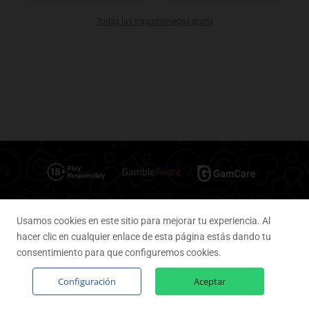
Todas las tragamonedas gratis
Usamos cookies en este sitio para mejorar tu experiencia. Al
hacer clic en cualquier enlace de esta página estás dando tu
consentimiento para que configuremos cookies.
POR FAVOR JUEGUE RESPONSABLEMENTE
El juego responsable es esencial para jugar de manera
Configuración
Aceptar
segura. Juegue responsablemente, no arriesgue más de