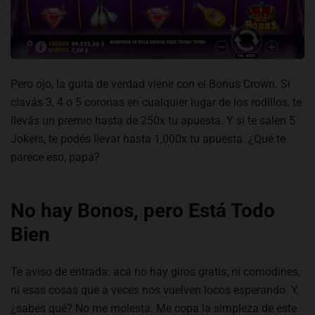
Pero ojo, la guita de verdad viene con el Bonus Crown. Si
clavás 3, 4 o 5 coronas en cualquier lugar de los rodillos, te
llevás un premio hasta de 250x tu apuesta. Y si te salen 5
Jokers, te podés llevar hasta 1,000x tu apuesta. ¿Qué te
parece eso, papá?
No hay Bonos, pero Está Todo
Bien
Te aviso de entrada: acá no hay giros gratis, ni comodines,
ni esas cosas que a veces nos vuelven locos esperando. Y,
¿sabés qué? No me molesta. Me copa la simpleza de este