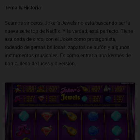
Tema & Historia
Seamos sinceros, Joker’s Jewels no está buscando ser la
nueva serie top de Netflix. Y la verdad, está perfecto. Tiene
esa onda de circo, con el Joker como protagonista,
rodeado de gemas brillosas, zapatos de bufón y algunos
instrumentos musicales. Es como entrar a una kermés de
barrio, llena de luces y diversión.