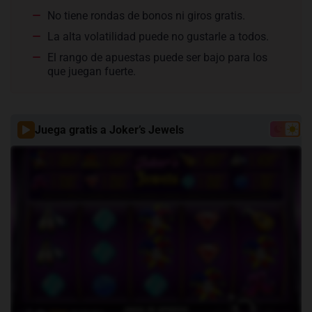
No tiene rondas de bonos ni giros gratis.
La alta volatilidad puede no gustarle a todos.
El rango de apuestas puede ser bajo para los
que juegan fuerte.
Juega gratis a Joker’s Jewels