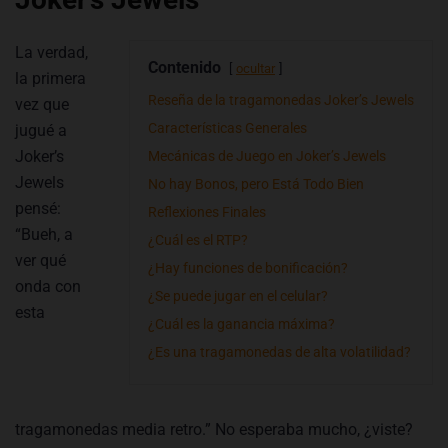
La verdad,
Contenido
ocultar
la primera
Reseña de la tragamonedas Joker’s Jewels
vez que
Características Generales
jugué a
Joker’s
Mecánicas de Juego en Joker’s Jewels
Jewels
No hay Bonos, pero Está Todo Bien
pensé:
Reflexiones Finales
“Bueh, a
¿Cuál es el RTP?
ver qué
¿Hay funciones de bonificación?
onda con
¿Se puede jugar en el celular?
esta
¿Cuál es la ganancia máxima?
¿Es una tragamonedas de alta volatilidad?
tragamonedas media retro.” No esperaba mucho, ¿viste?