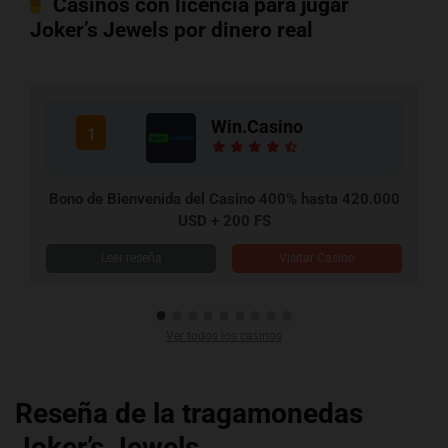
Casinos con licencia para jugar
Joker’s Jewels por dinero real
WazBee
2
Paquete de Bonificación de Bienvenida 250% hasta
€2.000 + 200 Giros Gratis
Visitar Casino
Ver todos los casinos
Reseña de la tragamonedas
Joker’s Jewels