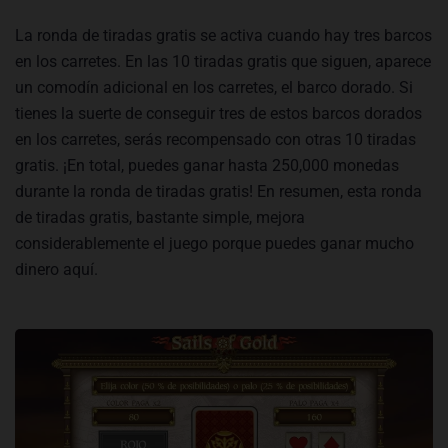
La ronda de tiradas gratis se activa cuando hay tres barcos
en los carretes. En las 10 tiradas gratis que siguen, aparece
un comodín adicional en los carretes, el barco dorado. Si
tienes la suerte de conseguir tres de estos barcos dorados
en los carretes, serás recompensado con otras 10 tiradas
gratis. ¡En total, puedes ganar hasta 250,000 monedas
durante la ronda de tiradas gratis! En resumen, esta ronda
de tiradas gratis, bastante simple, mejora
considerablemente el juego porque puedes ganar mucho
dinero aquí.