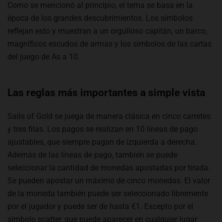
Como se mencionó al principio, el tema se basa en la
época de los grandes descubrimientos. Los símbolos
reflejan esto y muestran a un orgulloso capitán, un barco,
magníficos escudos de armas y los símbolos de las cartas
del juego de As a 10.
Las reglas más importantes a simple vista
Sails of Gold se juega de manera clásica en cinco carretes
y tres filas. Los pagos se realizan en 10 líneas de pago
ajustables, que siempre pagan de izquierda a derecha.
Además de las líneas de pago, también se puede
seleccionar la cantidad de monedas apostadas por tirada.
Se pueden apostar un máximo de cinco monedas. El valor
de la moneda también puede ser seleccionado libremente
por el jugador y puede ser de hasta €1. Excepto por el
símbolo scatter, que puede aparecer en cualquier lugar