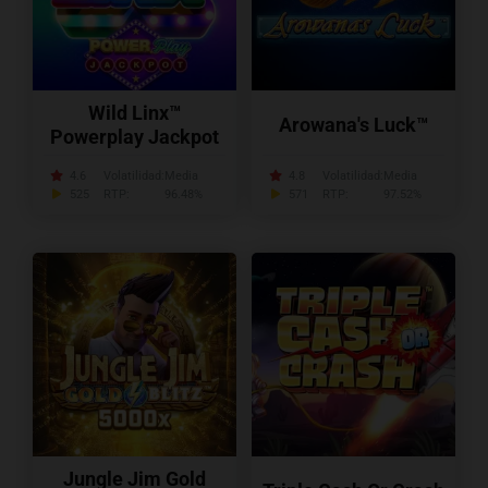
Wild Linx™
Arowana's Luck™
Powerplay Jackpot
4.6
Volatilidad:
Media
4.8
Volatilidad:
Media
525
RTP:
96.48%
571
RTP:
97.52%
Jungle Jim Gold