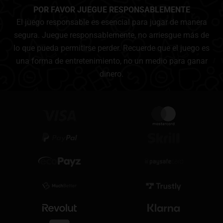
POR FAVOR JUEGUE RESPONSABLEMENTE
El juego responsable es esencial para jugar de manera
segura. Juegue responsablemente, no arriesgue más de
lo que pueda permitirse perder. Recuerde que el juego es
una forma de entretenimiento, no un medio para ganar
dinero.