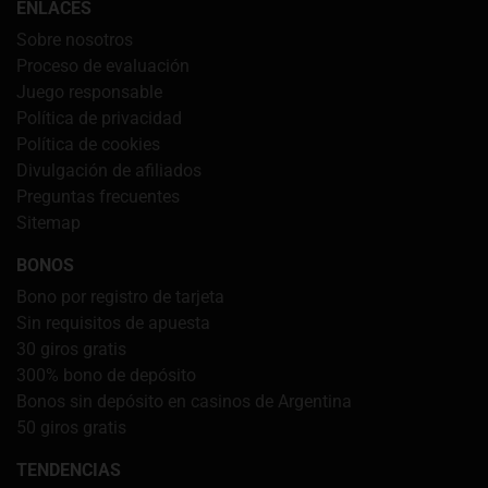
ENLACES
Sobre nosotros
Proceso de evaluación
Juego responsable
Política de privacidad
Política de cookies
Divulgación de afiliados
Preguntas frecuentes
Sitemap
BONOS
Bono por registro de tarjeta
Sin requisitos de apuesta
30 giros gratis
300% bono de depósito
Bonos sin depósito en casinos de Argentina
50 giros gratis
TENDENCIAS