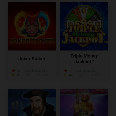
Triple Money
Joker Stoker
Jackpot™
4.9
Volatilidad:
Media
4.4
Volatilidad:
Alta
190
RTP:
96.07%
147
RTP:
95.49%