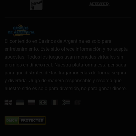
El contenido en Casinos de Argentina es solo para
entretenimiento. Este sitio ofrece información y no acepta
apuestas. Todos los juegos usan monedas virtuales sin
premios en dinero real. Nuestra plataforma está pensada
para que disfrutes de las tragamonedas de forma segura
y divertida. Jugá de manera responsable y recordá que
nuestro sitio es solo para diversión, no para ganar dinero.