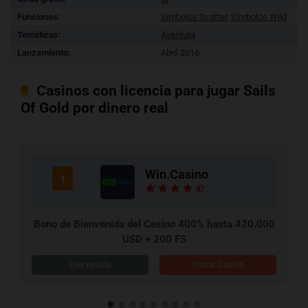
Funciones:
Símbolos Scatter
,
Símbolos Wild
Temáticas:
Aventura
Lanzamiento:
Abril 2016
Casinos con licencia para jugar Sails
Of Gold por dinero real
WazBee
2
Paquete de Bonificación de Bienvenida 250% hasta
€2.000 + 200 Giros Gratis
Visitar Casino