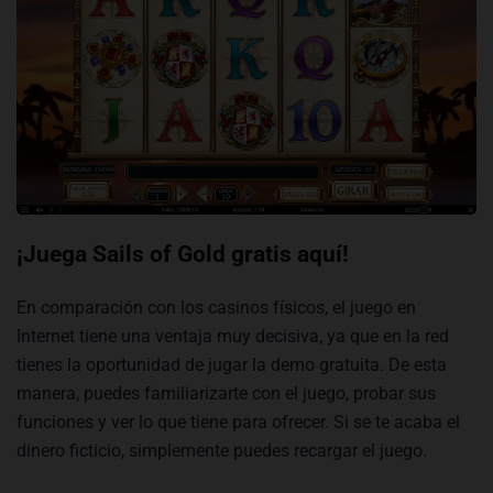
¡Juega Sails of Gold gratis aquí!
En comparación con los casinos físicos, el juego en
Internet tiene una ventaja muy decisiva, ya que en la red
tienes la oportunidad de jugar la demo gratuita. De esta
manera, puedes familiarizarte con el juego, probar sus
funciones y ver lo que tiene para ofrecer. Si se te acaba el
dinero ficticio, simplemente puedes recargar el juego.