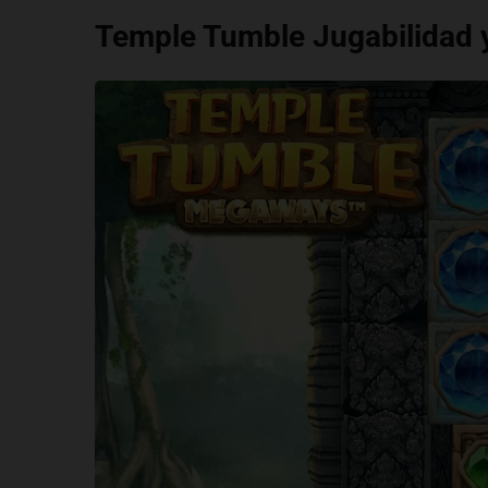
Temple Tumble Jugabilidad 