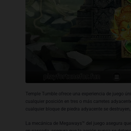
Temple Tumble ofrece una experiencia de juego ún
cualquier posición en tres o más carretes adyacent
cualquier bloque de piedra adyacente se destruyen
La mecánica de Megaways™ del juego asegura que l
en cascada, asegura que la acción nunca se detenga