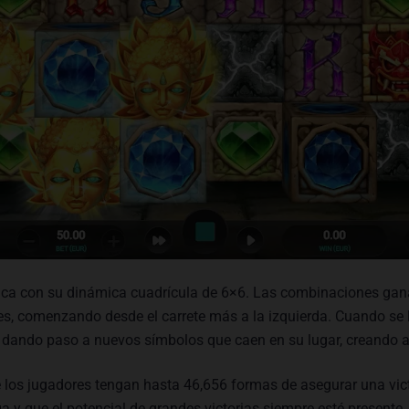
ica con su dinámica cuadrícula de 6×6. Las combinaciones gana
es, comenzando desde el carrete más a la izquierda. Cuando se 
, dando paso a nuevos símbolos que caen en su lugar, creando
os jugadores tengan hasta 46,656 formas de asegurar una victo
 y que el potencial de grandes victorias siempre esté presente.