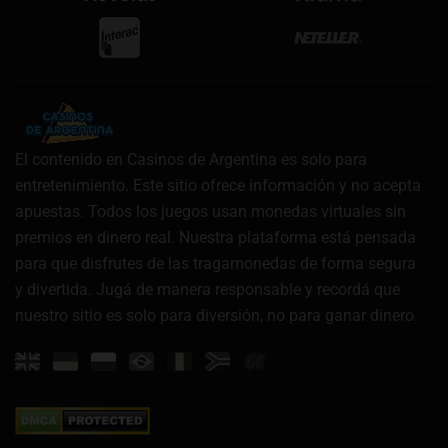
El contenido en Casinos de Argentina es solo para
entretenimiento. Este sitio ofrece información y no acepta
apuestas. Todos los juegos usan monedas virtuales sin
premios en dinero real. Nuestra plataforma está pensada
para que disfrutes de las tragamonedas de forma segura
y divertida. Jugá de manera responsable y recordá que
nuestro sitio es solo para diversión, no para ganar dinero.