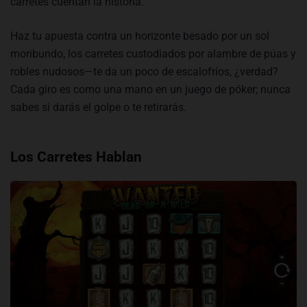
carretes cuentan la historia.
Haz tu apuesta contra un horizonte besado por un sol
moribundo, los carretes custodiados por alambre de púas y
robles nudosos—te da un poco de escalofríos, ¿verdad?
Cada giro es como una mano en un juego de póker; nunca
sabes si darás el golpe o te retirarás.
Los Carretes Hablan