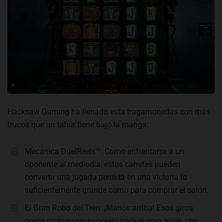
Hacksaw Gaming ha llenado esta tragamonedas con más
trucos que un tahúr tiene bajo la manga:
Mecánica DuelReels™: Como enfrentarse a un
oponente al mediodía, estos carretes pueden
convertir una jugada perdida en una victoria lo
suficientemente grande como para comprar el salón.
El Gran Robo del Tren: ¡Manos arriba! Esos giros
gratis podrían ser tu boleto para el gran botín, con