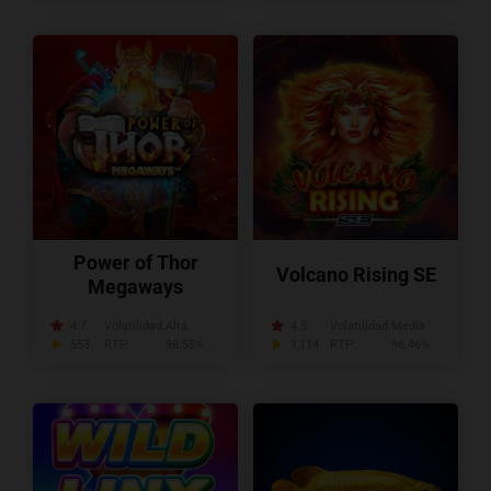
Power of Thor
Volcano Rising SE
Megaways
4.7
Volatilidad:
Alta
4.5
Volatilidad:
Media
553
RTP:
96.55%
1,114
RTP:
96.46%