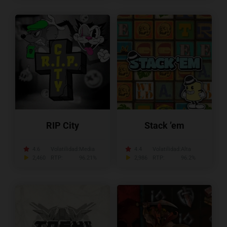
RIP City
Stack ’em
4.6
Volatilidad:
Media
4.4
Volatilidad:
Alta
2,460
RTP:
96.21%
2,986
RTP:
96.2%