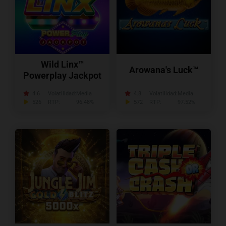
Wild Linx™
Arowana's Luck™
Powerplay Jackpot
4.6
Volatilidad:
Media
4.8
Volatilidad:
Media
526
RTP:
96.48%
572
RTP:
97.52%