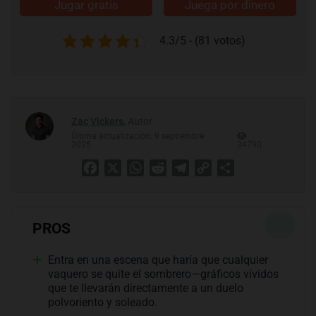
Jugar gratis
Juega por dinero
4.3/5 - (81 votos)
Zac Vickers
, Autor
Última actualización: 9 septiembre
2025
34790
Facebook
X
WhatsApp
Reddit
Telegram
Copy
Share
Link
PROS
Entra en una escena que haría que cualquier
vaquero se quite el sombrero—gráficos vívidos
que te llevarán directamente a un duelo
polvoriento y soleado.