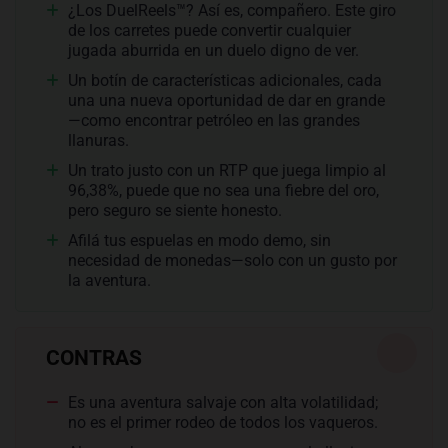
¿Los DuelReels™? Así es, compañero. Este giro
de los carretes puede convertir cualquier
jugada aburrida en un duelo digno de ver.
Un botín de características adicionales, cada
una una nueva oportunidad de dar en grande
—como encontrar petróleo en las grandes
llanuras.
Un trato justo con un RTP que juega limpio al
96,38%, puede que no sea una fiebre del oro,
pero seguro se siente honesto.
Afilá tus espuelas en modo demo, sin
necesidad de monedas—solo con un gusto por
la aventura.
CONTRAS
Es una aventura salvaje con alta volatilidad;
no es el primer rodeo de todos los vaqueros.