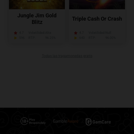
Jungle Jim Gold
Triple Cash Or Crash
Blitz
4.7
Volatilidad:
Alta
4.7
Volatilidad:
Null
596
RTP:
96.25%
640
RTP:
96.00%
Todas las tragamonedas gratis