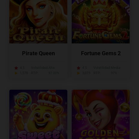
Pirate Queen
Fortune Gems 2
4.5
Volatilidad:
Alta
4.5
Volatilidad:
Media
1,578
RTP:
97.00%
3,073
RTP:
97%