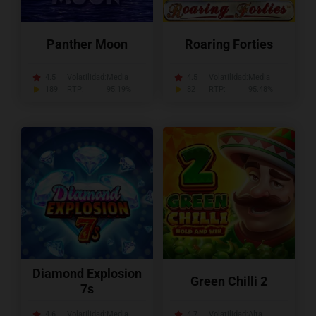
Panther Moon
Roaring Forties
4.5
Volatilidad:
Media
4.5
Volatilidad:
Media
189
RTP:
95.19%
82
RTP:
95.48%
Diamond Explosion
Green Chilli 2
7s
4.6
Volatilidad:
Media
4.7
Volatilidad:
Alta