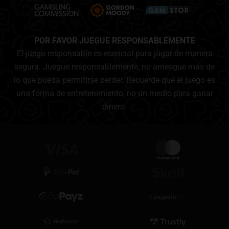
POR FAVOR JUEGUE RESPONSABLEMENTE
El juego responsable es esencial para jugar de manera
segura. Juegue responsablemente, no arriesgue más de
lo que pueda permitirse perder. Recuerde que el juego es
una forma de entretenimiento, no un medio para ganar
dinero.