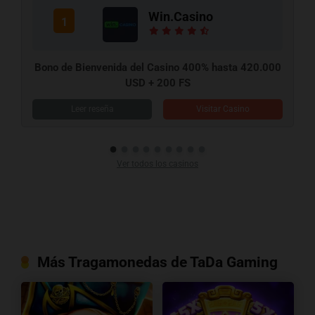
Win.Casino
1
Bono de Bienvenida del Casino 400% hasta 420.000
USD + 200 FS
Visitar Casino
Ver todos los casinos
Más Tragamonedas de TaDa Gaming