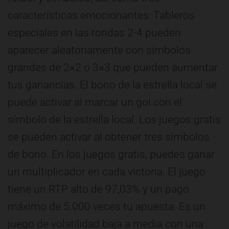
características emocionantes: Tableros
especiales en las rondas 2-4 pueden
aparecer aleatoriamente con símbolos
grandes de 2×2 o 3×3 que pueden aumentar
tus ganancias. El bono de la estrella local se
puede activar al marcar un gol con el
símbolo de la estrella local. Los juegos gratis
se pueden activar al obtener tres símbolos
de bono. En los juegos gratis, puedes ganar
un multiplicador en cada victoria. El juego
tiene un RTP alto de 97,03% y un pago
máximo de 5.000 veces tu apuesta. Es un
juego de volatilidad baja a media con una