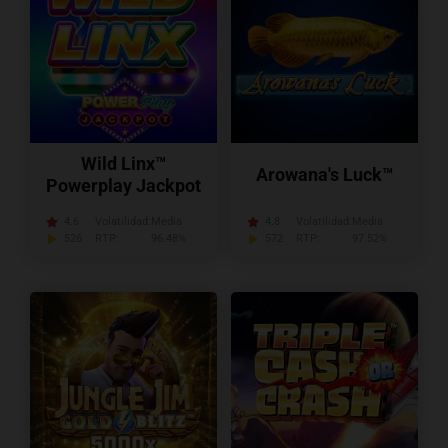
Wild Linx™
Arowana's Luck™
Powerplay Jackpot
4.6
Volatilidad:
Media
4.8
Volatilidad:
Media
526
RTP:
96.48%
572
RTP:
97.52%