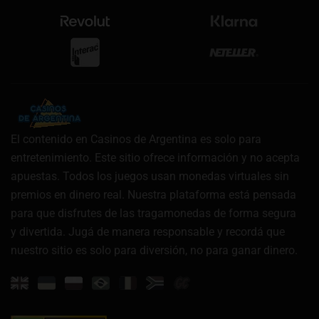
El contenido en Casinos de Argentina es solo para
entretenimiento. Este sitio ofrece información y no acepta
apuestas. Todos los juegos usan monedas virtuales sin
premios en dinero real. Nuestra plataforma está pensada
para que disfrutes de las tragamonedas de forma segura
y divertida. Jugá de manera responsable y recordá que
nuestro sitio es solo para diversión, no para ganar dinero.