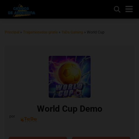
Principal
»
Tragamonedas gratis
»
TaDa Gaming
»
World Cup
World Cup Demo
por