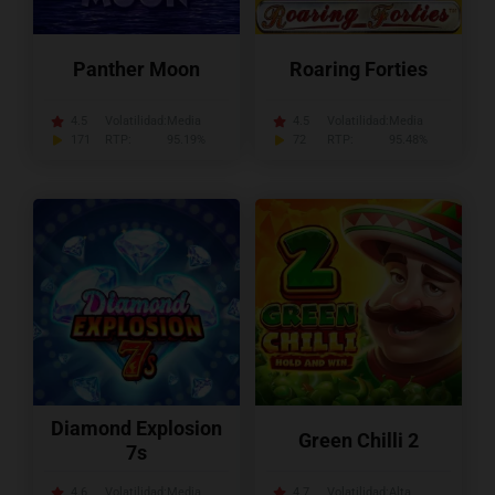
Panther Moon
Roaring Forties
4.5
Volatilidad:
Media
4.5
Volatilidad:
Media
171
RTP:
95.19%
72
RTP:
95.48%
Diamond Explosion
Green Chilli 2
7s
4.6
Volatilidad:
Media
4.7
Volatilidad:
Alta