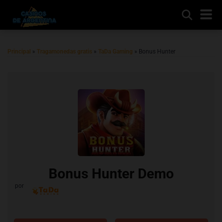
Principal
»
Tragamonedas gratis
»
TaDa Gaming
»
Bonus Hunter
Bonus Hunter Demo
por