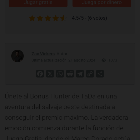
Jugar gratis
Juega por dinero
4.5/5 - (6 votos)
Zac Vickers
, Autor
Última actualización: 21 agosto 2024
1073
Facebook
X
WhatsApp
Reddit
Telegram
Copy
Share
Link
Únete al Bonus Hunter de TaDa en una
aventura del salvaje oeste destinada a
conseguir el premio máximo. La verdadera
emoción comienza durante la función de
Juego Gratis, donde el Marco Dorado actúa