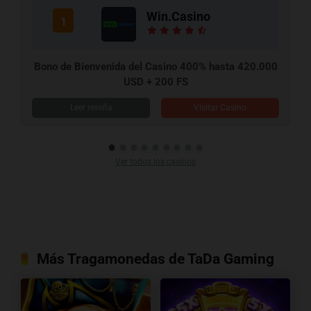
Win.Casino
1
Bono de Bienvenida del Casino 400% hasta 420.000
USD + 200 FS
Visitar Casino
Ver todos los casinos
Más Tragamonedas de TaDa Gaming