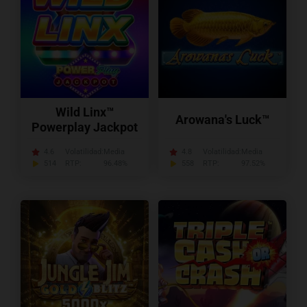
Wild Linx™
Arowana's Luck™
Powerplay Jackpot
4.6
Volatilidad:
Media
4.8
Volatilidad:
Media
514
RTP:
96.48%
558
RTP:
97.52%