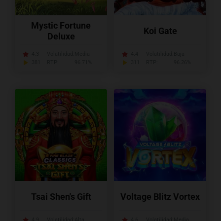
Mystic Fortune
Koi Gate
Deluxe
4.3
Volatilidad:
Media
4.4
Volatilidad:
Baja
381
RTP:
96.71%
311
RTP:
96.26%
Tsai Shen's Gift
Voltage Blitz Vortex
4.9
Volatilidad:
Alta
4.6
Volatilidad:
Media