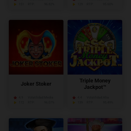
151
RTP:
96.82%
129
RTP:
95.60%
Triple Money
Joker Stoker
Jackpot™
4.9
Volatilidad:
Media
4.4
Volatilidad:
Alta
172
RTP:
96.07%
139
RTP:
95.49%