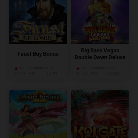
Big Bass Vegas
Faust Buy Bonus
Double Down Deluxe
4.6
Volatilidad:
Alta
4.7
Volatilidad:
Alta
169
RTP:
95.10%
231
RTP:
96.50%