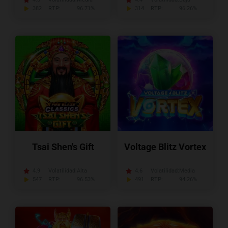
382
RTP:
96.71%
314
RTP:
96.26%
Tsai Shen's Gift
Voltage Blitz Vortex
4.9
Volatilidad:
Alta
4.6
Volatilidad:
Media
547
RTP:
96.53%
491
RTP:
94.26%