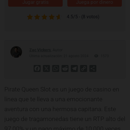
Jugar gratis
Juega por dinero
4.5/5 - (8 votos)
Zac Vickers
, Autor
Última actualización: 21 agosto 2024
1573
Facebook
X
WhatsApp
Reddit
Telegram
Copy
Share
Link
Pirate Queen Slot es un juego de casino en
línea que te lleva a una emocionante
aventura con una hermosa capitana. Este
juego de tragamonedas tiene un RTP alto del
97,00% y un pago máximo de 10,000 veces