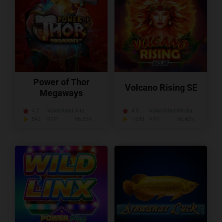
Power of Thor
Volcano Rising SE
Megaways
4.7
Volatilidad:
Alta
4.5
Volatilidad:
Media
542
RTP:
96.55%
1,093
RTP:
96.46%