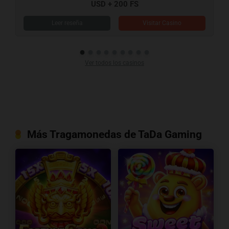
USD + 200 FS
Visitar Casino
Ver todos los casinos
Más Tragamonedas de TaDa Gaming