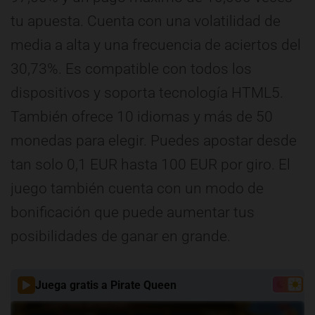
tu apuesta. Cuenta con una volatilidad de
media a alta y una frecuencia de aciertos del
30,73%. Es compatible con todos los
dispositivos y soporta tecnología HTML5.
También ofrece 10 idiomas y más de 50
monedas para elegir. Puedes apostar desde
tan solo 0,1 EUR hasta 100 EUR por giro. El
juego también cuenta con un modo de
bonificación que puede aumentar tus
posibilidades de ganar en grande.
Juega gratis a Pirate Queen