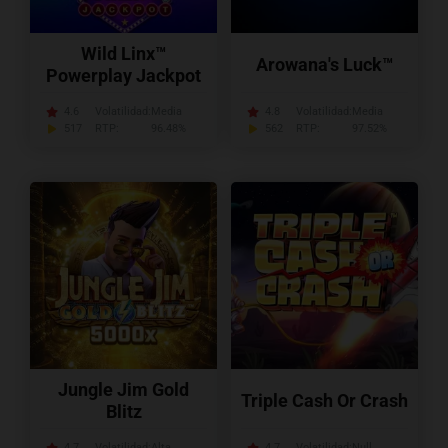
Wild Linx™
Arowana's Luck™
Powerplay Jackpot
4.6
Volatilidad:
Media
4.8
Volatilidad:
Media
517
RTP:
96.48%
562
RTP:
97.52%
Jungle Jim Gold
Triple Cash Or Crash
Blitz
4.7
Volatilidad:
Alta
4.7
Volatilidad:
Null