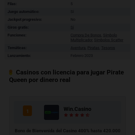
Filas:
5
Juego automático:
Sí
Jackpot progresivo:
No
Giros gratis:
Sí
Funciones:
Compra De Bonos
,
Símbolo
Multiplicador
,
Símbolos Scatter
Temáticas:
Aventura
,
Piratas
,
Tesoros
Lanzamiento:
Febrero 2023
Casinos con licencia para jugar Pirate
Queen por dinero real
Win.Casino
1
Bono de Bienvenida del Casino 400% hasta 420.000