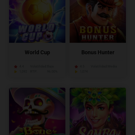
World Cup
Bonus Hunter
4.4
Volatilidad:
Baja
4.5
Volatilidad:
Media
1,092
RTP:
96.00%
1,074