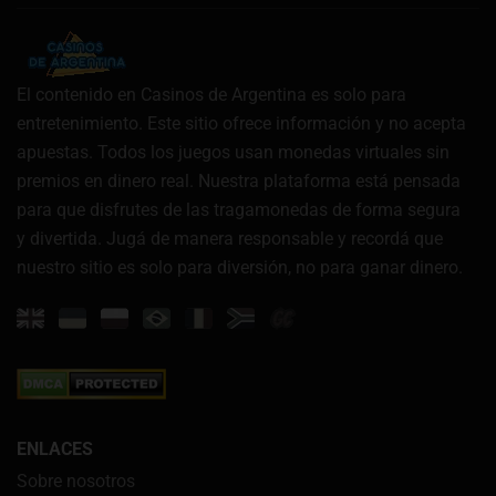
El contenido en Casinos de Argentina es solo para
entretenimiento. Este sitio ofrece información y no acepta
apuestas. Todos los juegos usan monedas virtuales sin
premios en dinero real. Nuestra plataforma está pensada
para que disfrutes de las tragamonedas de forma segura
y divertida. Jugá de manera responsable y recordá que
nuestro sitio es solo para diversión, no para ganar dinero.
ENLACES
Sobre nosotros