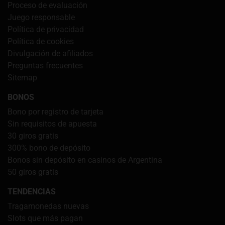
Proceso de evaluación
Juego responsable
Política de privacidad
Política de cookies
Divulgación de afiliados
Preguntas frecuentes
Sitemap
BONOS
Bono por registro de tarjeta
Sin requisitos de apuesta
30 giros gratis
300% bono de depósito
Bonos sin depósito en casinos de Argentina
50 giros gratis
TENDENCIAS
Tragamonedas nuevas
Slots que más pagan