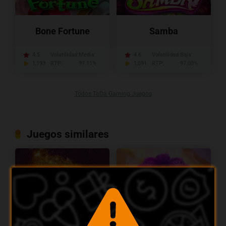
Bone Fortune
Samba
4.5
Volatilidad:
Media
4.6
Volatilidad:
Baja
1,193
RTP:
97.11%
1,091
RTP:
97.00%
Todos TaDa Gaming Juegos
Juegos similares