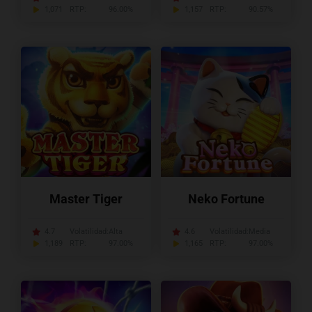
1,071
RTP:
96.00%
1,157
RTP:
90.57%
Master Tiger
Neko Fortune
4.7
Volatilidad:
Alta
4.6
Volatilidad:
Media
1,189
RTP:
97.00%
1,165
RTP:
97.00%