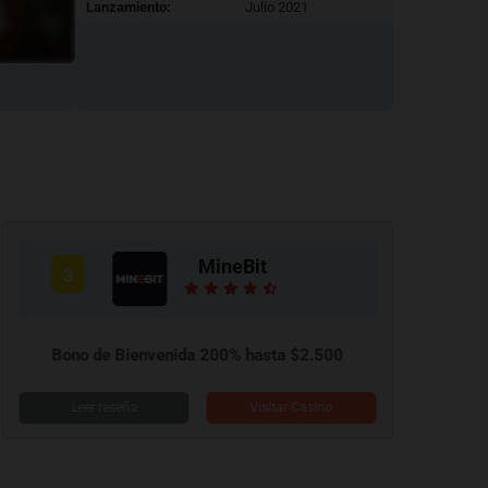
Lanzamiento:
Julio 2021
MineBit
3
Paq
Bono de Bienvenida 200% hasta $2.500
Visitar Casino