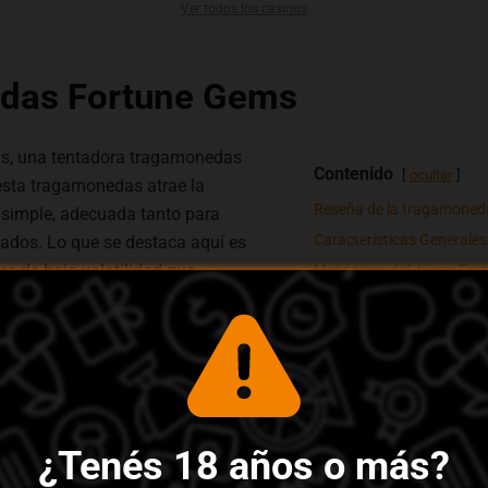
Ver todos los casinos
edas Fortune Gems
s, una tentadora tragamonedas
Contenido
ocultar
sta tragamonedas atrae la
Reseña de la tragamoned
 simple, adecuada tanto para
Características Generales
ados. Lo que se destaca aquí es
tes de baja volatilidad que
Mecánicas del Juego For
nante con ganancias frecuentes,
Características de Bonifi
Conclusión
¿Puedo jugar a Fortune G
¿Cuál es el RTP de esta 
es
¿Dónde puedo jugar a la 
¿Tenés 18 años o más?
¿Hay alguna característica
¿Es este un juego adecu