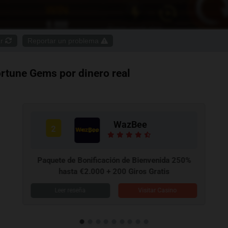
ar
Reportar un problema
ortune Gems por dinero real
WazBee
2
Paquete de Bonificación de Bienvenida 250%
hasta €2.000 + 200 Giros Gratis
Visitar Casino