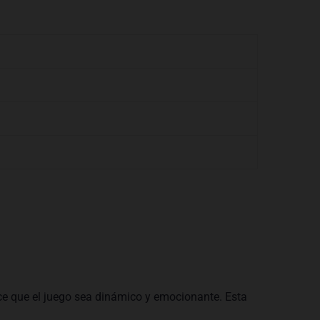
ace que el juego sea dinámico y emocionante. Esta