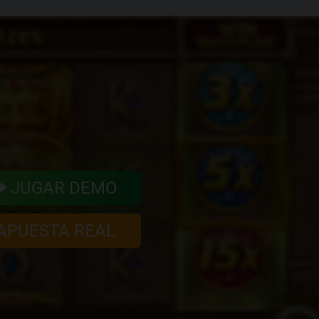
JUGAR DEMO
APUESTA REAL