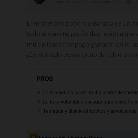
Última actualización: 9 septiembre 2025
17
El misterioso poder de Garuda es un sí
todo el carrete, ¡estás destinado a gana
multiplicador de pago ganador en el l
¡Combinado con el bono de tablero com
PROS
La función única de multiplicador de carrete
La baja volatilidad asegura ganancias frec
Temática y diseño atractivos y envolventes.
Juega gratis a Fortune Gems