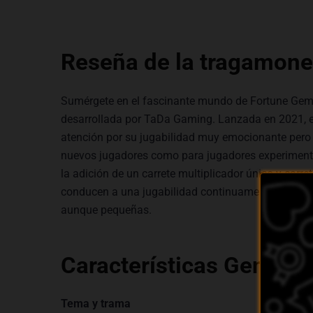
Reseña de la tragamon
Sumérgete en el fascinante mundo de Fortune Gem
desarrollada por TaDa Gaming. Lanzada en 2021, e
atención por su jugabilidad muy emocionante pero
nuevos jugadores como para jugadores experiment
la adición de un carrete multiplicador único y carre
conducen a una jugabilidad continuamente emocio
aunque pequeñas.
Características General
Tema y trama