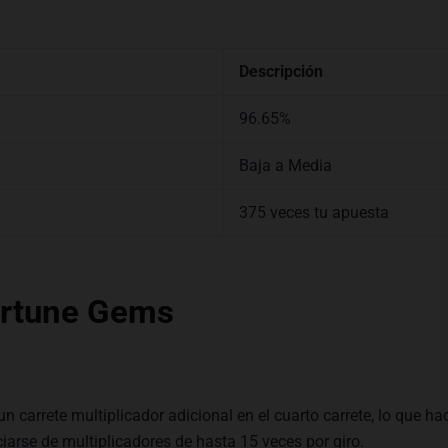
Descripción
96.65%
Baja a Media
375 veces tu apuesta
ortune Gems
 carrete multiplicador adicional en el cuarto carrete, lo que h
iarse de multiplicadores de hasta 15 veces por giro.