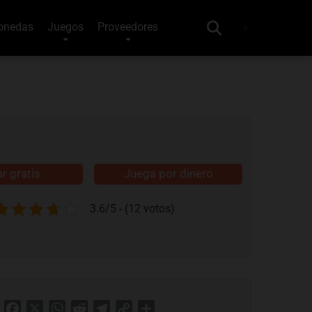
onedas
Juegos
Proveedores
☀️
r gratis
Juega por dinero
3.6/5 - (12 votos)
Facebook
X
WhatsApp
Reddit
Telegram
Copy
Share