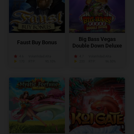
Big Bass Vegas
Faust Buy Bonus
Double Down Deluxe
4.6
Volatilidad:
Alta
4.7
Volatilidad:
Alta
170
RTP:
95.10%
233
RTP:
96.50%