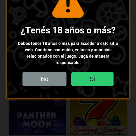
¿Tenés 18 años o más?
Turn Your Fortune
Anaconda Wild 2
Debés tener 18 años o más para acceder a este sitio
web. Contiene contenido, enlaces y anuncios
relacionados con el juego. Jugá de manera
4.2
Volatilidad:
Media
4.5
Volatilidad:
Alta
responsable.
69
RTP:
96.24%
64
RTP:
96.47%
No
Sí