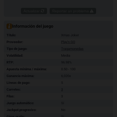
Actualizar
Reportar un problema
Información del juego
Título:
Xmas Joker
Proveedor:
Play'n GO
Tipo de juego:
Tragamonedas
Volatilidad:
Media
RTP:
96.98%
Apuesta mínima / máxima:
0.50 - 100
Ganancia máxima:
6,020x
Líneas de pago:
5
Carretes:
3
Filas:
3
Juego automático:
Sí
Jackpot progresivo:
No
Giros gratis:
Sí