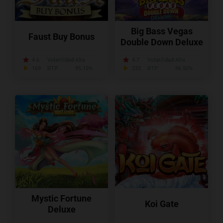
Big Bass Vegas
Faust Buy Bonus
Double Down Deluxe
4.6
Volatilidad:
Alta
4.7
Volatilidad:
Alta
169
RTP:
95.10%
233
RTP:
96.50%
Mystic Fortune
Koi Gate
Deluxe