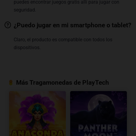
puedes encontrar juegos gratis allí para jugar con
seguridad.
¿Puedo jugar en mi smartphone o tablet?
Claro, el producto es compatible con todos los
dispositivos.
Más Tragamonedas de PlayTech