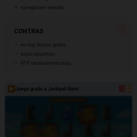
navegación sencilla;
CONTRAS
no hay tiradas gratis;
bajas apuestas;
RTP relativamente bajo.
Juega gratis a Jackpot Giant