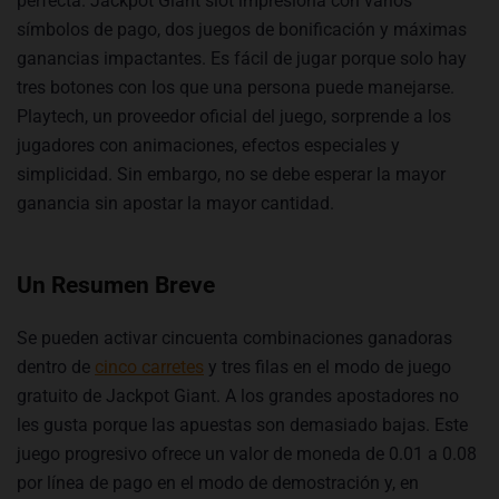
perfecta. Jackpot Giant slot impresiona con varios
símbolos de pago, dos juegos de bonificación y máximas
ganancias impactantes. Es fácil de jugar porque solo hay
tres botones con los que una persona puede manejarse.
Playtech, un proveedor oficial del juego, sorprende a los
jugadores con animaciones, efectos especiales y
simplicidad. Sin embargo, no se debe esperar la mayor
ganancia sin apostar la mayor cantidad.
Un Resumen Breve
Se pueden activar cincuenta combinaciones ganadoras
dentro de
cinco carretes
y tres filas en el modo de juego
gratuito de Jackpot Giant. A los grandes apostadores no
les gusta porque las apuestas son demasiado bajas. Este
juego progresivo ofrece un valor de moneda de 0.01 a 0.08
por línea de pago en el modo de demostración y, en