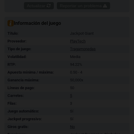
Actualizar
Reportar un problema
Información del juego
Título:
Jackpot Giant
Proveedor:
PlayTech
Tipo de juego:
Tragamonedas
Volatilidad:
Media
RTP:
94.22%
Apuesta mínima / máxima:
0.50 - 4
Ganancia máxima:
50,000x
Líneas de pago:
50
Carretes:
5
Filas:
3
Juego automático:
Sí
Jackpot progresivo:
Sí
Giros gratis:
No