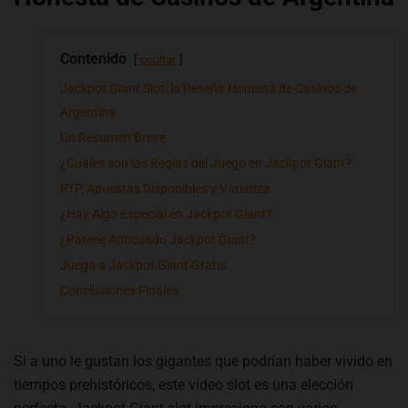
Contenido
ocultar
Jackpot Giant Slot: la Reseña Honesta de Casinos de
Argentina
Un Resumen Breve
¿Cuáles son las Reglas del Juego en Jackpot Giant?
RTP, Apuestas Disponibles y Varianza
¿Hay Algo Especial en Jackpot Giant?
¿Parece Anticuado Jackpot Giant?
Juega a Jackpot Giant Gratis
Conclusiones Finales
Si a uno le gustan los gigantes que podrían haber vivido en
tiempos prehistóricos, este video slot es una elección