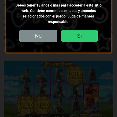
cinco iguales.
Debés tener 18 años o más para acceder a este sitio
web. Contiene contenido, enlaces y anuncios
relacionados con el juego. Jugá de manera
La tercera característica
es el símbolo Wild en una piedra
responsable.
dorada que puede aparecer en la fila del medio en el primer
carrete y provocar una rotación rápida de los otros carretes.
No
Sí
El casino en línea te pagará un jackpot si obtienes una
combinación de cinco de ellos en una sola tirada.