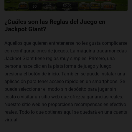
¿Cuáles son las Reglas del Juego en
Jackpot Giant?
Aquellos que quieren entretenerse no les gusta complicarse
con configuraciones de juegos. La máquina tragamonedas
Jackpot Giant tiene reglas muy simples. Primero, una
persona hace clic en la plataforma de juego y luego
presiona el botón de inicio. También se puede instalar una
aplicación para tener acceso rápido en un smartphone. Se
puede seleccionar el modo sin depósito para jugar sin
costo o visitar un sitio web que ofrezca ganancias reales.
Nuestro sitio web no proporciona recompensas en efectivo
reales. Todo lo que obtienes aquí se quedará en una cuenta
virtual.