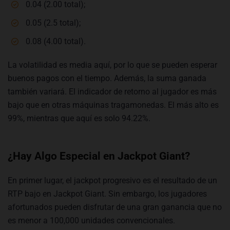
0.04 (2.00 total);
0.05 (2.5 total);
0.08 (4.00 total).
La volatilidad es media aquí, por lo que se pueden esperar
buenos pagos con el tiempo. Además, la suma ganada
también variará. El indicador de retorno al jugador es más
bajo que en otras máquinas tragamonedas. El más alto es
99%, mientras que aquí es solo 94.22%.
¿Hay Algo Especial en Jackpot Giant?
En primer lugar, el jackpot progresivo es el resultado de un
RTP bajo en Jackpot Giant. Sin embargo, los jugadores
afortunados pueden disfrutar de una gran ganancia que no
es menor a 100,000 unidades convencionales.