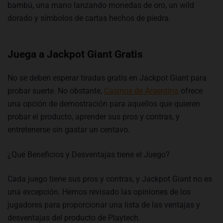
bambú, una mano lanzando monedas de oro, un wild
dorado y símbolos de cartas hechos de piedra.
Juega a Jackpot Giant Gratis
No se deben esperar tiradas gratis en Jackpot Giant para
probar suerte. No obstante,
Casinos de Argentina
ofrece
una opción de demostración para aquellos que quieren
probar el producto, aprender sus pros y contras, y
entretenerse sin gastar un centavo.
¿Qué Beneficios y Desventajas tiene el Juego?
Cada juego tiene sus pros y contras, y Jackpot Giant no es
una excepción. Hemos revisado las opiniones de los
jugadores para proporcionar una lista de las ventajas y
desventajas del producto de Playtech.