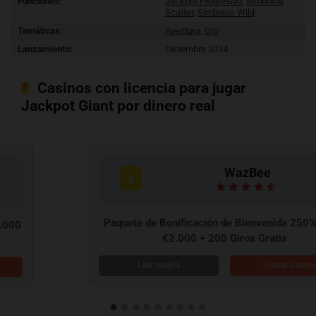
Funciones:
Jackpot Progresivo
,
Símbolos
Scatter
,
Símbolos Wild
Temáticas:
Aventura
,
Oro
Lanzamiento:
Diciembre 2014
Casinos con licencia para jugar
Jackpot Giant por dinero real
WazBee
2
Paquete de Bonificación de Bienvenida 250% hasta
€2.000 + 200 Giros Gratis
Visitar Casino