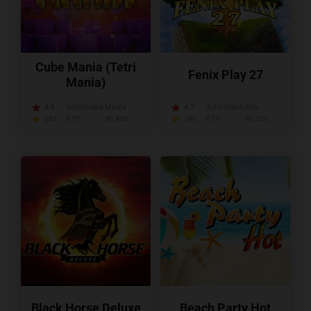
Cube Mania (Tetri
Fenix Play 27
Mania)
4.6
Volatilidad:
Media
4.7
Volatilidad:
Alta
583
RTP:
96.43%
746
RTP:
96.25%
Black Horse Deluxe
Beach Party Hot