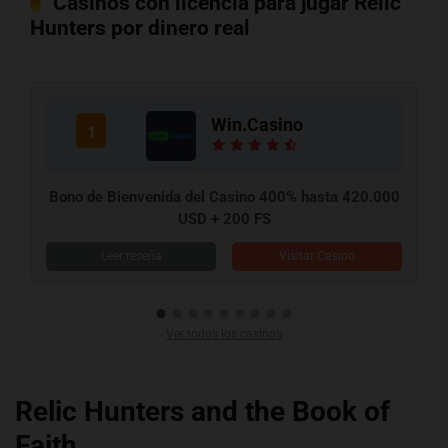
Casinos con licencia para jugar Relic
Hunters por dinero real
Win.Casino
1
Bono de Bienvenida del Casino 400% hasta 420.000
USD + 200 FS
Visitar Casino
Ver todos los casinos
Relic Hunters and the Book of
Faith