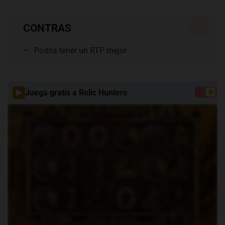
CONTRAS
Podría tener un RTP mejor
Juega gratis a Relic Hunters