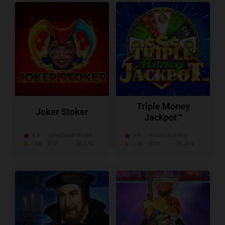
Triple Money
Joker Stoker
Jackpot™
4.9
Volatilidad:
Media
4.4
Volatilidad:
Alta
168
RTP:
96.07%
135
RTP:
95.49%