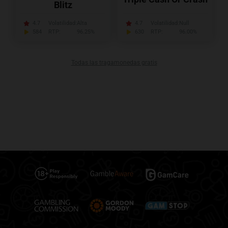
Blitz
4.7
Volatilidad:
Alta
4.7
Volatilidad:
Null
584
RTP:
96.25%
630
RTP:
96.00%
Todas las tragamonedas gratis