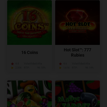
Hot Slot™: 777
16 Coins
Rubies
4.8
Volatilidad:
Alta
4.6
Volatilidad:
Alta
2,506
RTP:
96.18%
1,616
RTP:
96.14%