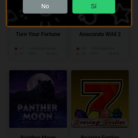
No
Sí
Turn Your Fortune
Anaconda Wild 2
4.2
Volatilidad:
Media
4.5
Volatilidad:
Alta
57
RTP:
96.24%
56
RTP:
96.47%
Panther Moon
Roaring Forties