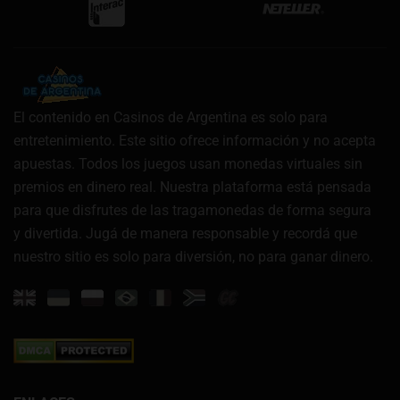
El contenido en Casinos de Argentina es solo para
entretenimiento. Este sitio ofrece información y no acepta
apuestas. Todos los juegos usan monedas virtuales sin
premios en dinero real. Nuestra plataforma está pensada
para que disfrutes de las tragamonedas de forma segura
y divertida. Jugá de manera responsable y recordá que
nuestro sitio es solo para diversión, no para ganar dinero.