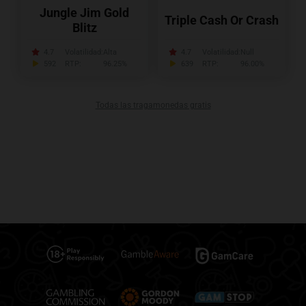
Jungle Jim Gold
Triple Cash Or Crash
Blitz
4.7
Volatilidad:
Alta
4.7
Volatilidad:
Null
592
RTP:
96.25%
639
RTP:
96.00%
Todas las tragamonedas gratis