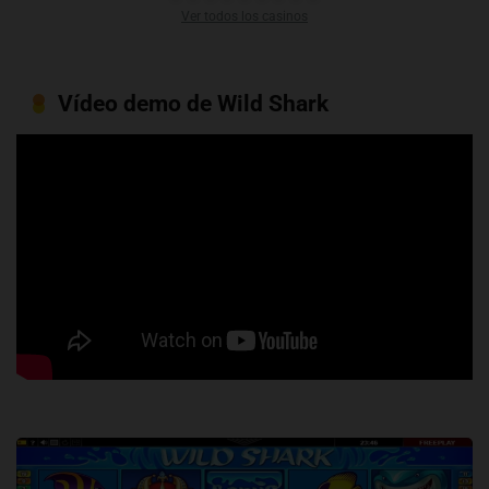
Ver todos los casinos
Vídeo demo de Wild Shark