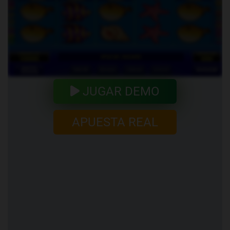
JUGAR DEMO
APUESTA REAL