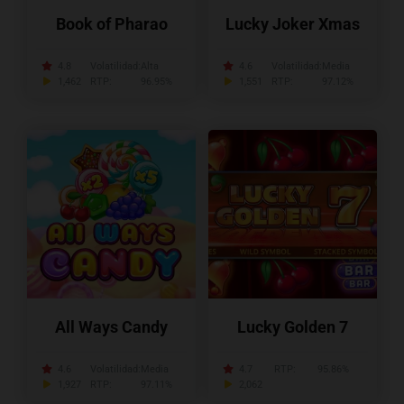
Book of Pharao
Lucky Joker Xmas
4.8
Volatilidad:
Alta
4.6
Volatilidad:
Media
1,462
RTP:
96.95%
1,551
RTP:
97.12%
All Ways Candy
Lucky Golden 7
4.6
Volatilidad:
Media
4.7
RTP:
95.86%
1,927
RTP:
97.11%
2,062