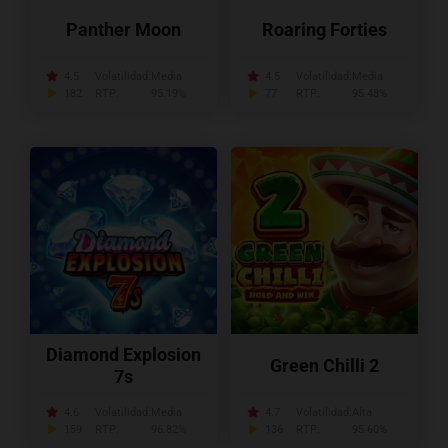
Panther Moon
Roaring Forties
4.5
Volatilidad:
Media
4.5
Volatilidad:
Media
182
RTP:
95.19%
77
RTP:
95.48%
Diamond Explosion
Green Chilli 2
7s
4.6
Volatilidad:
Media
4.7
Volatilidad:
Alta
159
RTP:
96.82%
136
RTP:
95.60%