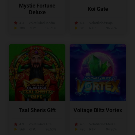
Mystic Fortune
Koi Gate
Deluxe
4.3
Volatilidad:
Media
4.4
Volatilidad:
Baja
388
RTP:
96.71%
319
RTP:
96.26%
Tsai Shen's Gift
Voltage Blitz Vortex
4.9
Volatilidad:
Alta
4.6
Volatilidad:
Media
569
RTP:
96.53%
495
RTP:
94.26%