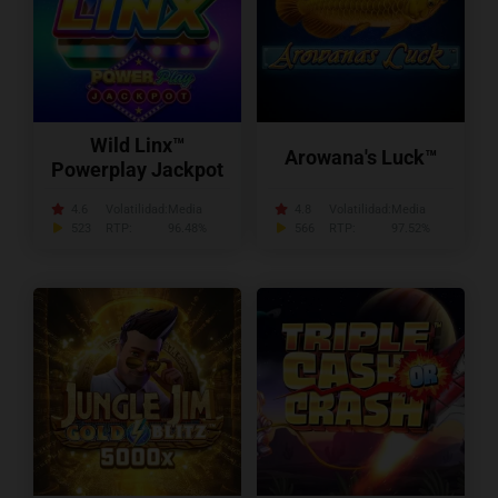
Wild Linx™
Arowana's Luck™
Powerplay Jackpot
4.6
Volatilidad:
Media
4.8
Volatilidad:
Media
523
RTP:
96.48%
566
RTP:
97.52%