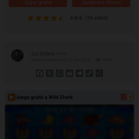
Jugar gratis
Juega por dinero
4.4/5 - (16 votos)
Zac Vickers
, Autor
Última actualización: 31 julio 2026
2080
Facebook
X
WhatsApp
Reddit
Telegram
Copy
Share
Link
Juega gratis a Wild Shark