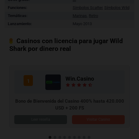
Funciones:
Símbolos Scatter
,
Símbolos Wild
Temáticas:
Marinas
,
Retro
Lanzamiento:
Mayo 2013
Casinos con licencia para jugar Wild
Shark por dinero real
WazBee
2
Paquete de Bonificación de Bienvenida 250% hasta
€2.000 + 200 Giros Gratis
Visitar Casino