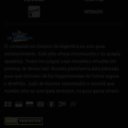
El contenido en Casinos de Argentina es solo para
entretenimiento. Este sitio ofrece información y no acepta
apuestas. Todos los juegos usan monedas virtuales sin
premios en dinero real. Nuestra plataforma está pensada
para que disfrutes de las tragamonedas de forma segura
y divertida. Jugá de manera responsable y recordá que
nuestro sitio es solo para diversión, no para ganar dinero.