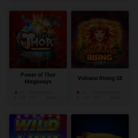
Power of Thor
Volcano Rising SE
Megaways
4.7
Volatilidad:
Alta
4.5
Volatilidad:
Media
548
RTP:
96.55%
1,107
RTP:
96.46%